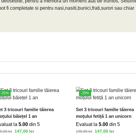
rat deosebite, pentru a memora un moment atat de frumos. Seturil
t fi completate si pentru nasi,nasiti,bunici,frati,surori sau chiar
-25%
-25%
t 3 tricouri familie tăierea
Set 3 tricouri familie tăierea
țului băiețel 1 an
moțului fetiță 1 an unicorn
valuat la
5.00
din 5
Evaluat la
5.00
din 5
147,00
lei
147,00
lei
5,00
lei
195,00
lei