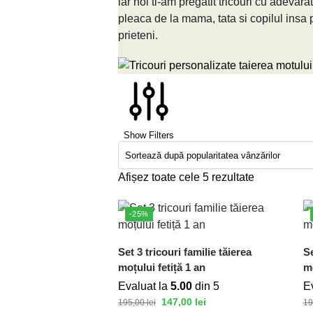
iar noi ti-am pregatit tricouri cu adeva
pleaca de la mama, tata si copilul insa po
prieteni.
Show Filters
Afișez toate cele 5 rezultate
-25%
Set 3 tricouri familie tăierea
Se
moțului fetiță 1 an
mo
Evaluat la
5.00
din 5
E
147,00
lei
195,00
lei
19