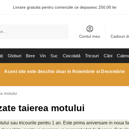
Livrare gratuita pentru comenzile ce depasesc 250,00 lei
Caută
Contul meu
Cadouri d
ți
Globuri
Bere
Vin
Suc
Ciocolată
Tricouri
Căni
Calen
Acest site este deschis doar in Noiembrie si Decembrie
ea motului
zate taierea motului
tului sau tricourile pentru 1 an. Este prima aniversare in noua fa