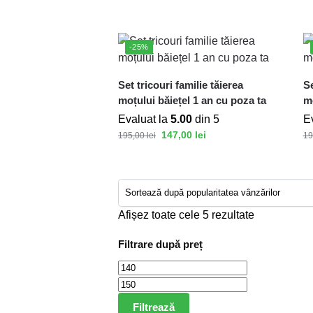
-25%
Set tricouri familie tăierea
Se
moțului băiețel 1 an cu poza ta
mo
Evaluat la
5.00
din 5
E
147,00
lei
195,00
lei
19
Afișez toate cele 5 rezultate
Filtrare după preț
Filtrează