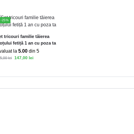
-25%
t tricouri familie tăierea
țului fetiță 1 an cu poza ta
valuat la
5.00
din 5
147,00
lei
5,00
lei