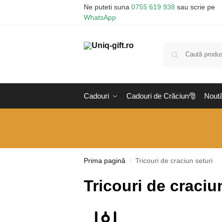
Ne puteti suna
0755 619 938
sau scrie pe
WhatsApp
Cadouri
Cadouri de Crăciun🎅
Noută
Prima pagină
Tricouri de craciun seturi
/
Tricouri de craciu