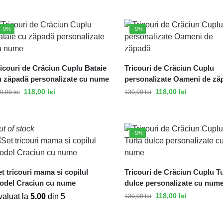
-9%
-9%
icouri de Crăciun Cuplu Bataie
Tricouri de Crăciun Cuplu
u zăpadă personalizate cu nume
personalizate Oameni de ză
118,00
lei
118,00
lei
0,00
lei
130,00
lei
t of stock
-9%
t tricouri mama si copilul
Tricouri de Crăciun Cuplu T
odel Craciun cu nume
dulce personalizate cu num
118,00
lei
valuat la
5.00
din 5
130,00
lei