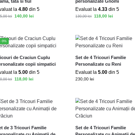
ma, tata si fiul
personalizate Gnomi
valuat la
4.80
din 5
Evaluat la
4.33
din 5
140,00
lei
118,00
lei
5,00
lei
130,00
lei
-9%
ricouri de Craciun Cuplu
Set de 4 Tricouri Familie
rsonalizate copii simpatici
Personalizate cu Reni
valuat la
5.00
din 5
Evaluat la
5.00
din 5
118,00
lei
230,00
lei
0,00
lei
t de 3 Tricouri Familie
Set de 4 Tricouri Familie
rsonalizate cu Animații de
Personalizate cu Animații d