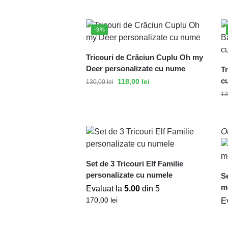
-9%
Tricouri de Crăciun Cuplu Oh my
Deer personalizate cu nume
Tr
c
118,00
lei
130,00
lei
13
Ou
Set de 3 Tricouri Elf Familie
personalizate cu numele
Se
m
Evaluat la
5.00
din 5
170,00
lei
E