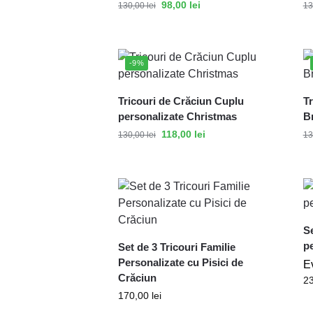
98,00
lei
130,00
lei
13
-9%
Tricouri de Crăciun Cuplu
T
personalizate Christmas
B
118,00
lei
130,00
lei
13
Se
p
Set de 3 Tricouri Familie
Personalizate cu Pisici de
E
Crăciun
2
170,00
lei