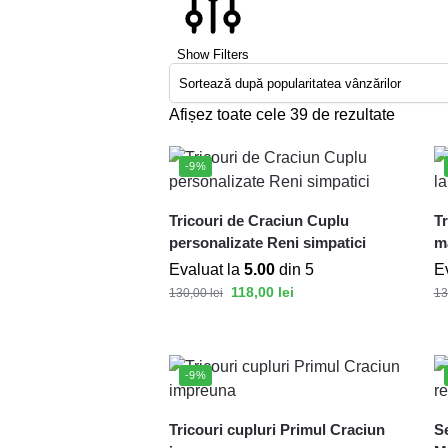
Show Filters
Afișez toate cele 39 de rezultate
-9%
Tricouri de Craciun Cuplu
Tr
personalizate Reni simpatici
ma
Evaluat la
5.00
din 5
E
118,00
lei
130,00
lei
13
-9%
Tricouri cupluri Primul Craciun
Se