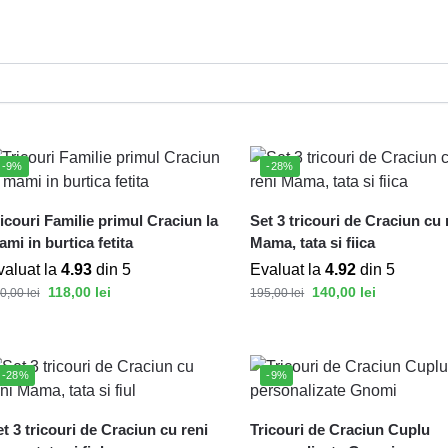
-9%
-28%
icouri Familie primul Craciun la
Set 3 tricouri de Craciun cu 
mi in burtica fetita
Mama, tata si fiica
valuat la
4.93
din 5
Evaluat la
4.92
din 5
118,00
lei
140,00
lei
0,00
lei
195,00
lei
-28%
-9%
t 3 tricouri de Craciun cu reni
Tricouri de Craciun Cuplu