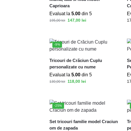
Caprioara
C
Evaluat la
5.00
din 5
E
147,00
lei
1
195,00
lei
-9%
Tricouri de Crăciun Cuplu
Se
personalizate cu nume
P
Evaluat la
5.00
din 5
E
118,00
lei
1
130,00
lei
-25%
Set tricouri familie model Craciun
T
om de zapada
p