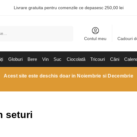
Livrare gratuita pentru comenzile ce depasesc 250,00 lei
Caută
Contul meu
Cadouri d
ți
Globuri
Bere
Vin
Suc
Ciocolată
Tricouri
Căni
Calen
Acest site este deschis doar in Noiembrie si Decembrie
n seturi