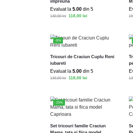
impreuna
Ma
Evaluat la
5.00
din 5
E
118,00
lei
130,00
lei
19
-9%
Tricouri de Craciun Cuplu Reni
T
iubareti
pe
Evaluat la
5.00
din 5
E
118,00
lei
130,00
lei
13
-25%
Set tricouri familie Craciun
Se
Mama, tata si fiica model
Pe