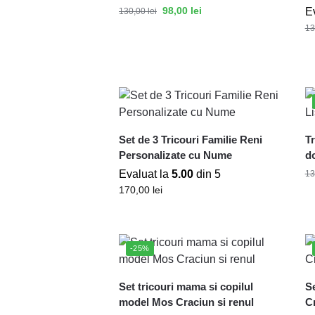
98,00
lei
E
130,00
lei
13
Set de 3 Tricouri Familie Reni
Tr
Personalizate cu Nume
do
Evaluat la
5.00
din 5
13
170,00
lei
-25%
Set tricouri mama si copilul
Se
model Mos Craciun si renul
C