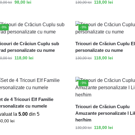
98,00
lei
118,00
lei
0,00
lei
130,00
lei
-9%
-9%
ricouri de Crăciun Cuplu sub
Tricouri de Crăciun Cuplu El
rad personalizate cu nume
personalizate cu nume
118,00
lei
118,00
lei
0,00
lei
130,00
lei
-9%
t de 4 Tricouri Elf Familie
ersonalizate cu numele
Tricouri de Crăciun Cuplu
Amuzante personalizate I Li
valuat la
5.00
din 5
her/him
30,00
lei
118,00
lei
130,00
lei