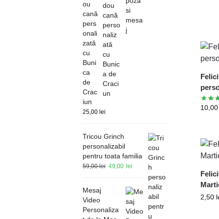
ou
cană
pers
onali
zată
cu
Buni
ca
Felic
de
perso
Crac
iun
10,0
25,00
lei
Tricou Grinch
personalizabil
pentru toata familia
59,00
lei
49,00
lei
Felic
Marti
Mesaj
2,50
l
Video
Personaliza