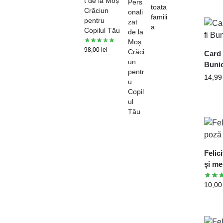
t de la Moș
Crăciun
pentru
Copilul Tău
98,00
lei
Card 
Buni
14,9
Felic
și me
10,0