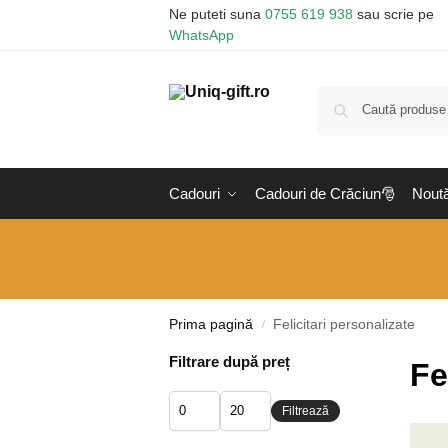
Ne puteti suna
0755 619 938
sau scrie pe
WhatsApp
Cadouri
Cadouri de Crăciun🎅
Noută
Prima pagină
Felicitari personalizate
/
Filtrare după preț
Fe
Filtrează