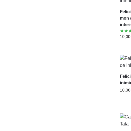
Felic
mon 
inter
10,0
Felic
inimi
10,0