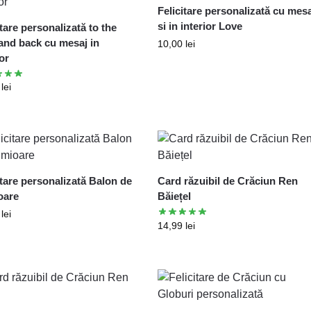
Felicitare personalizată cu mes
si in interior Love
itare personalizată to the
and back cu mesaj in
10,00
lei
ior
0
lei
itare personalizată Balon de
Card răzuibil de Crăciun Ren
oare
Băiețel
0
lei
14,99
lei