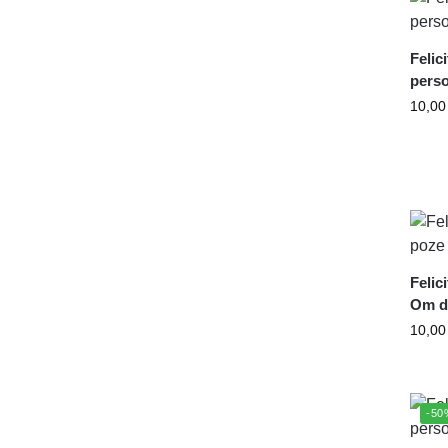
Felic
perso
10,0
Felic
Om d
10,0
-50