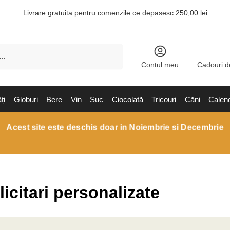
Livrare gratuita pentru comenzile ce depasesc 250,00 lei
Caută
Contul meu
Cadouri d
ți
Globuri
Bere
Vin
Suc
Ciocolată
Tricouri
Căni
Calen
Acest site este deschis doar in Noiembrie si Decembrie
licitari personalizate