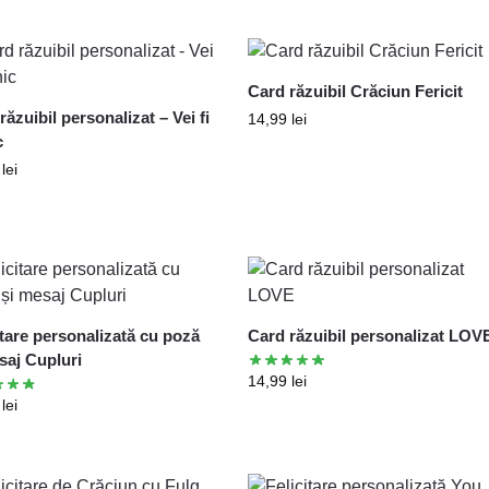
Card răzuibil Crăciun Fericit
răzuibil personalizat – Vei fi
14,99
lei
c
9
lei
itare personalizată cu poză
Card răzuibil personalizat LOV
saj Cupluri
14,99
lei
0
lei