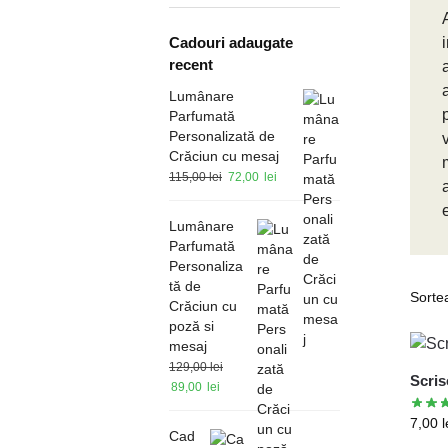
Cadouri adaugate
recent
Lumânare
Parfumată
Personalizată de
Crăciun cu mesaj
115,00
lei
72,00
lei
Lumânare
Parfumată
Personaliza
tă de
Crăciun cu
poză si
mesaj
129,00
lei
Scris
89,00
lei
7,00
l
Cad