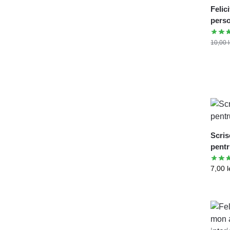
Felic
perso
10,00
Scris
pentr
7,00
l