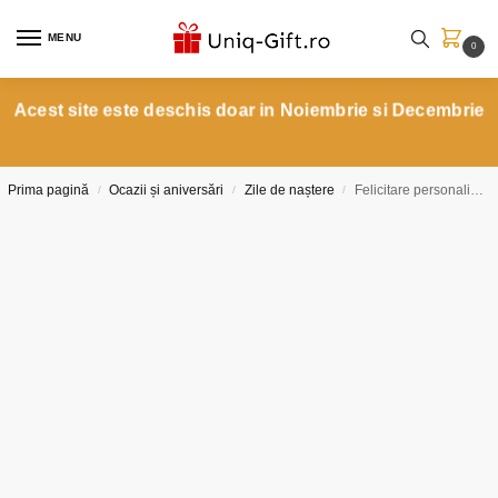
MENU
0
Acest site este deschis doar in Noiembrie si Decembrie
Prima pagină
Ocazii și aniversări
Zile de naștere
Felicitare personalizată amuzanta un lenes indragostit
/
/
/