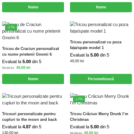
Nume
Nume
-17%
Tricou personalizat cu poza
fața/spate model 1
Tricou de Craciun personalizat
cu nume prietenii Gnomi 6
Evaluat la
5.00
din 5
Evaluat la
5.00
din 5
49,00
lei
49,00
lei
59,00
lei
Nume
Personalizează
-17%
Tricouri personalizate pentru
Tricou Crăciun Merry Drunk I’m
cupluri to the moon and back
Christmas
Evaluat la
4.87
din 5
Evaluat la
5.00
din 5
130,00
lei
49,00
lei
59,00
lei