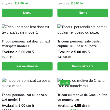
118,00
lei
118,00
lei
130,00
lei
130,00
lei
Nume
Nume
Tricou personalizat doar cu text
Tricouri personalizate pentru
fața/spate model 1
cupluri Te iubesc cu poze.
Evaluat la
5.00
din 5
Evaluat la
5.00
din 5
49,00
lei
130,00
lei
Personalizează
Personalizează
-17%
Tricou personalizat cu poza si
Tricou cu motive de Craciun Ren
text model 1
cu numele tau
Evaluat la
5.00
din 5
Evaluat la
4.89
din 5