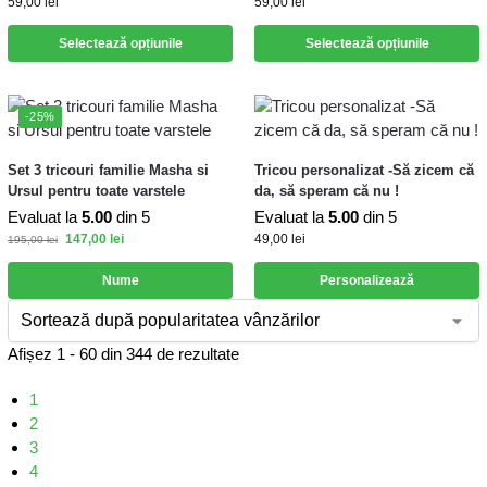
59,00
lei
59,00
lei
Selectează opțiunile
Selectează opțiunile
-25%
Set 3 tricouri familie Masha si
Tricou personalizat -Să zicem că
Ursul pentru toate varstele
da, să speram că nu !
Evaluat la
5.00
din 5
Evaluat la
5.00
din 5
147,00
lei
49,00
lei
195,00
lei
Nume
Personalizează
Afișez 1 - 60 din 344 de rezultate
1
2
3
4