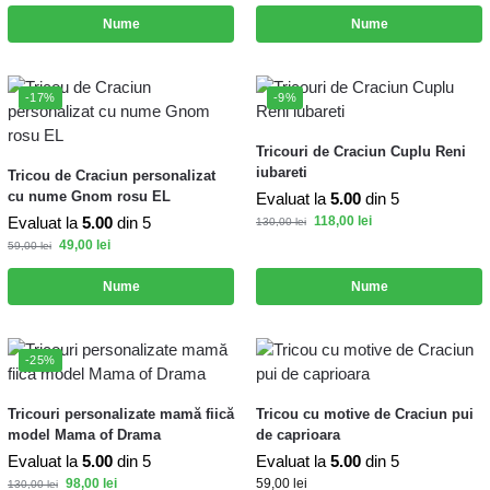
Nume
Nume
-17%
-9%
Tricouri de Craciun Cuplu Reni
iubareti
Tricou de Craciun personalizat
cu nume Gnom rosu EL
Evaluat la
5.00
din 5
Evaluat la
5.00
din 5
118,00
lei
130,00
lei
49,00
lei
59,00
lei
Nume
Nume
-25%
Tricouri personalizate mamă fiică
Tricou cu motive de Craciun pui
model Mama of Drama
de caprioara
Evaluat la
5.00
din 5
Evaluat la
5.00
din 5
98,00
lei
59,00
lei
130,00
lei