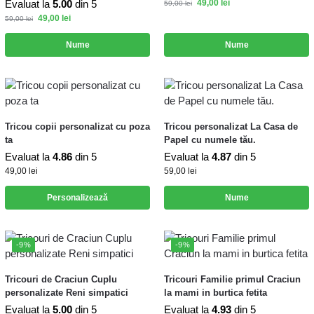
Evaluat la
5.00
din 5
49,00
lei
59,00
lei
49,00
lei
59,00
lei
Nume
Nume
Tricou copii personalizat cu poza
Tricou personalizat La Casa de
ta
Papel cu numele tău.
Evaluat la
4.86
din 5
Evaluat la
4.87
din 5
49,00
lei
59,00
lei
Personalizează
Nume
-9%
-9%
Tricouri de Craciun Cuplu
Tricouri Familie primul Craciun
personalizate Reni simpatici
la mami in burtica fetita
Evaluat la
5.00
din 5
Evaluat la
4.93
din 5