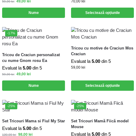
49,00
lei
70,00
lei
59,00
lei
Nume
Selectează opțiunile
-17%
Tricou cu motive de Craciun Mos
Craciun
Tricou de Craciun personalizat
cu nume Gnom rosu Ea
Evaluat la
5.00
din 5
Evaluat la
5.00
din 5
59,00
lei
49,00
lei
59,00
lei
Nume
Selectează opțiunile
-25%
-25%
Set Tricouri Mama si Fiul My Star
Set Tricouri Mamă Fiică model
Mouse
Evaluat la
5.00
din 5
Evaluat la
5.00
din 5
98,00
lei
130,00
lei