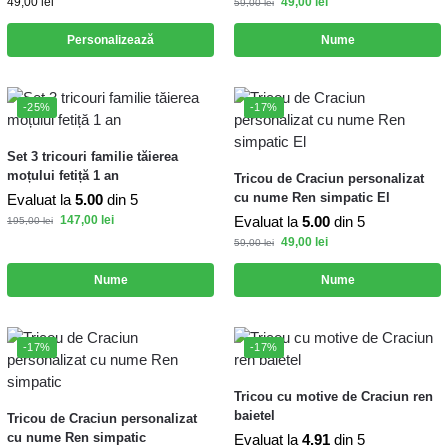
49,00
lei
49,00
lei
59,00
lei
Personalizează
Nume
-25%
-17%
Set 3 tricouri familie tăierea
moțului fetiță 1 an
Tricou de Craciun personalizat
cu nume Ren simpatic El
Evaluat la
5.00
din 5
147,00
lei
Evaluat la
5.00
din 5
195,00
lei
49,00
lei
59,00
lei
Nume
Nume
-17%
-17%
Tricou cu motive de Craciun ren
baietel
Tricou de Craciun personalizat
cu nume Ren simpatic
Evaluat la
4.91
din 5