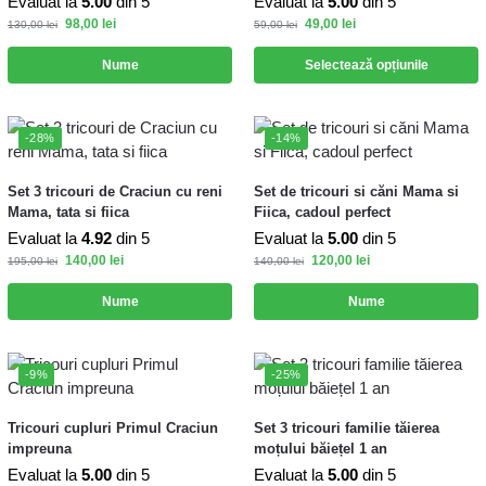
Evaluat la
5.00
din 5
Evaluat la
5.00
din 5
98,00
lei
49,00
lei
130,00
lei
59,00
lei
Nume
Selectează opțiunile
-28%
-14%
Set 3 tricouri de Craciun cu reni
Set de tricouri si căni Mama si
Mama, tata si fiica
Fiica, cadoul perfect
Evaluat la
4.92
din 5
Evaluat la
5.00
din 5
140,00
lei
120,00
lei
195,00
lei
140,00
lei
Nume
Nume
-9%
-25%
Tricouri cupluri Primul Craciun
Set 3 tricouri familie tăierea
impreuna
moțului băiețel 1 an
Evaluat la
5.00
din 5
Evaluat la
5.00
din 5