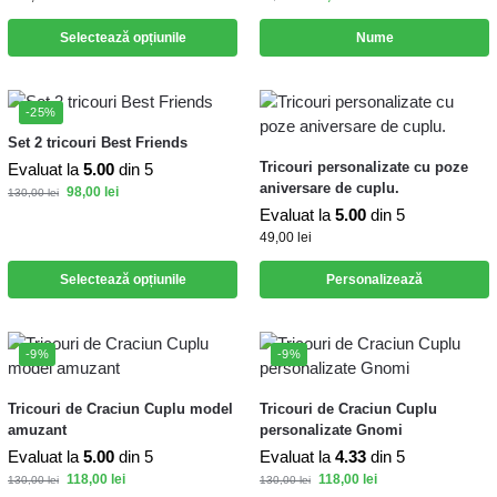
Selectează opțiunile
Nume
-25%
Set 2 tricouri Best Friends
Tricouri personalizate cu poze
Evaluat la
5.00
din 5
aniversare de cuplu.
98,00
lei
130,00
lei
Evaluat la
5.00
din 5
49,00
lei
Selectează opțiunile
Personalizează
-9%
-9%
Tricouri de Craciun Cuplu model
Tricouri de Craciun Cuplu
amuzant
personalizate Gnomi
Evaluat la
5.00
din 5
Evaluat la
4.33
din 5
118,00
lei
118,00
lei
130,00
lei
130,00
lei