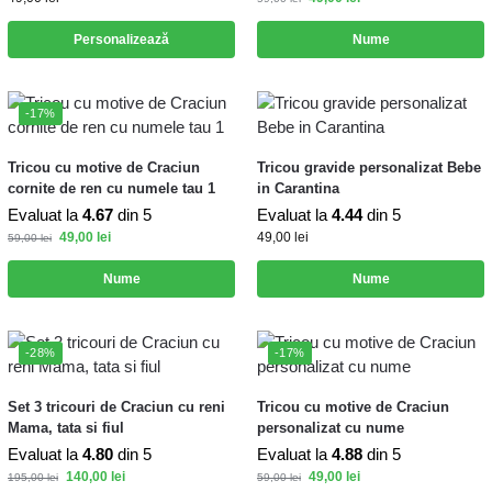
Personalizează
Nume
-17%
Tricou cu motive de Craciun
Tricou gravide personalizat Bebe
cornite de ren cu numele tau 1
in Carantina
Evaluat la
4.67
din 5
Evaluat la
4.44
din 5
49,00
lei
49,00
lei
59,00
lei
Nume
Nume
-28%
-17%
Set 3 tricouri de Craciun cu reni
Tricou cu motive de Craciun
Mama, tata si fiul
personalizat cu nume
Evaluat la
4.80
din 5
Evaluat la
4.88
din 5
140,00
lei
49,00
lei
195,00
lei
59,00
lei