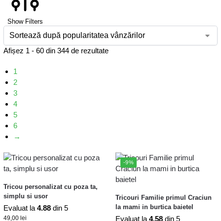
Show Filters
Afișez 1 - 60 din 344 de rezultate
1
2
3
4
5
6
→
-9%
Tricou personalizat cu poza ta,
simplu si usor
Tricouri Familie primul Craciun
la mami in burtica baietel
Evaluat la
4.88
din 5
49,00
lei
Evaluat la
4.58
din 5