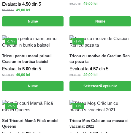
Evaluat la
4.50
din 5
49,00
lei
59,00
lei
49,00
lei
59,00
lei
Nume
Nume
-17%
-17%
Tricou pentru mami primul
Tricou cu motive de Craciun Ren
Craciun in burtica baietel
cu poza ta
Evaluat la
5.00
din 5
Evaluat la
4.57
din 5
49,00
lei
49,00
lei
59,00
lei
59,00
lei
Nume
Selectează opțiunile
-25%
-17%
Set Tricouri Mamă Fiică model
Tricou Moș Crăciun cu masca si
Queens
vaccinat 2021