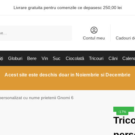
Livrare gratuita pentru comenzile ce depasesc 250,00 lei
Caută
Contul meu
Cadouri d
ți
Globuri
Bere
Vin
Suc
Ciocolată
Tricouri
Căni
Calen
Acest site este deschis doar in Noiembrie si Decembrie
personalizat cu nume prietenii Gnomi 6
Reduceri!
-17%
Tric
pers