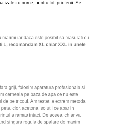
alizate cu nume, pentru toti prietenii. Se
cu marimi iar daca este posibil sa masurati cu
ati L, recomandam XL chiar XXL in unele
i fara griji, folosim aparatura profesionala si
sim cerneala pe baza de apa ce nu este
ui de pe tricoul. Am testat la extrem metoda
 pete, clor, acetona, solutii ce apar in
printul a ramas intact. De aceea, chiar va
tand singura regula de spalare de maxim