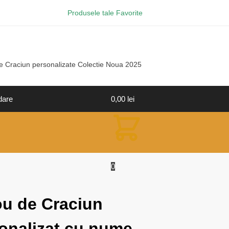
Produsele tale Favorite
e Craciun personalizate Colectie Noua 2025
dare
0,00
lei
0
ou de Craciun
onalizat cu nume