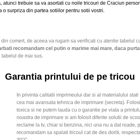
atunci trebuie sa va asortati cu noile tricouri de Craciun person
o surpriza din partea sotiilor pentru sotii vostri.
e din comert, de aceea va rugam sa verificati cu atentie tabelul 
barbati recomandam cel putin o marime mai mare, daca purt
 tabelul de mai sus.
Garantia printului de pe tricou
In privinta calitatii imprimeului dar si al materialului stat
cea mai avansata tehnica de imprimare (secreta). Folo
toxica si ne putem lauda cu o garantie pe viata a printul
noastra de imprimare si am folosit diferite solutii de scos
reclame la tv, chiar si benzina, nici una nu a dat roade, 
recomandam sa spalati tricoul cat de des doriti, respec
30°C