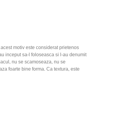
n acest motiv este considerat prietenos
au inceput sa-l foloseasca si l-au denumit
acul, nu se scamoseaza, nu se
eaza foarte bine forma. Ca textura, este