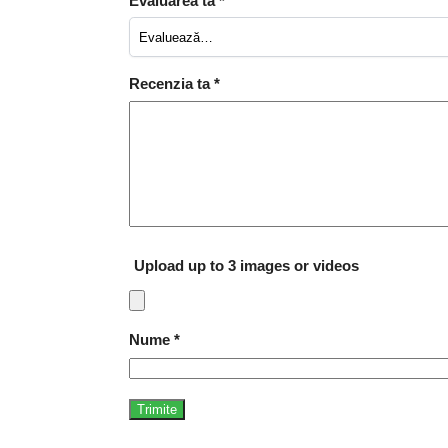
Evaluarea ta
*
Recenzia ta
*
Upload up to 3 images or videos
Nume
*