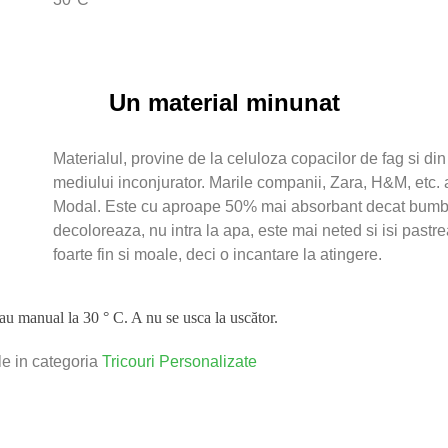
Un material minunat
Materialul, provine de la celuloza copacilor de fag si di
mediului inconjurator. Marile companii, Zara, H&M, etc. 
Modal. Este cu aproape 50% mai absorbant decat bumb
decoloreaza, nu intra la apa, este mai neted si isi pastr
foarte fin si moale, deci o incantare la atingere.
sau manual la 30 ° C. A nu se usca la uscător.
le in categoria
Tricouri Personalizate