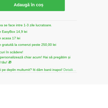
Adaugă în coș
ea se face intre 1-3 zile lucratoare.
e EasyBox 14,9 lei
e acasa 17 lei
e gratuită la comenzi peste 250,00 lei
curi în scădere!
i personalizează chiar acum! Hai să pregătim și
 tău! 🎁
i pe deplin multumit? Iti dăm banii inapoi!
Detalii…