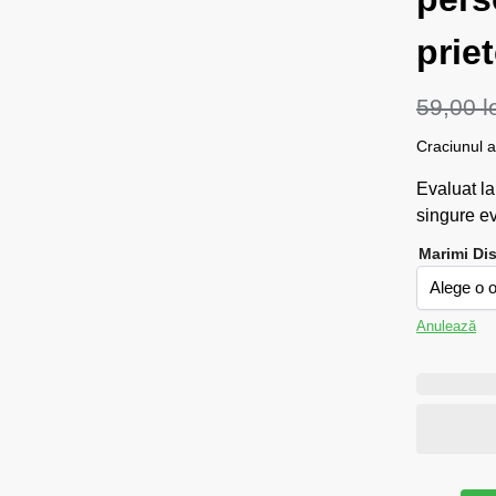
prie
59,00
l
Craciunul a
Evaluat l
singure ev
Marimi Di
Anulează