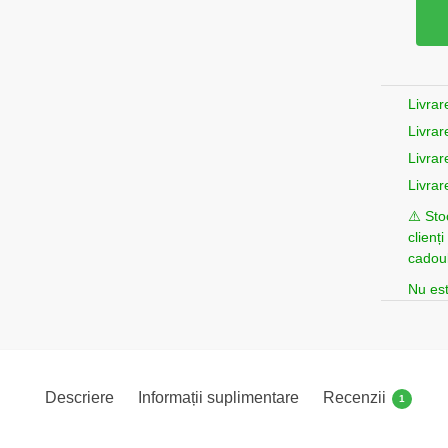
Livrar
Livrar
Livrar
Livrar
⚠️ Sto
clienț
cadoul
Nu est
Descriere
Informații suplimentare
Recenzii
1