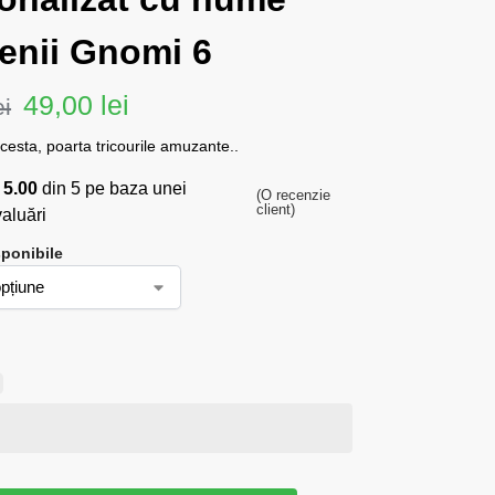
tenii Gnomi 6
49,00
lei
ei
cesta, poarta tricourile amuzante..
a
5.00
din 5 pe baza unei
(O recenzie
client)
aluări
sponibile