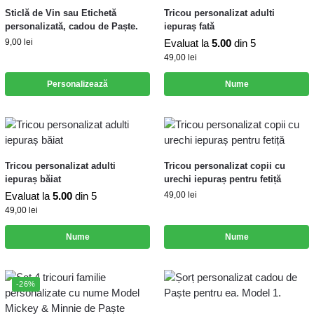
Sticlă de Vin sau Etichetă
Tricou personalizat adulti
personalizată, cadou de Paște.
iepuraș fată
9,00
lei
Evaluat la
5.00
din 5
49,00
lei
Personalizează
Nume
Tricou personalizat adulti
Tricou personalizat copii cu
iepuraș băiat
urechi iepuraș pentru fetiță
Evaluat la
5.00
din 5
49,00
lei
49,00
lei
Nume
Nume
-26%