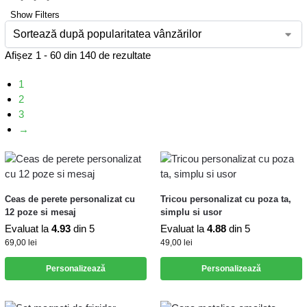
Show Filters
Afișez 1 - 60 din 140 de rezultate
1
2
3
→
Ceas de perete personalizat cu
Tricou personalizat cu poza ta,
12 poze si mesaj
simplu si usor
Evaluat la
4.93
din 5
Evaluat la
4.88
din 5
69,00
lei
49,00
lei
Personalizează
Personalizează