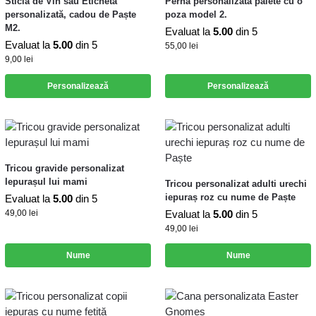
Sticlă de Vin sau Etichetă
Perna personalizata paiete cu o
personalizată, cadou de Paște
poza model 2.
M2.
Evaluat la
5.00
din 5
Evaluat la
5.00
din 5
55,00
lei
9,00
lei
Personalizează
Personalizează
Tricou gravide personalizat
Iepurașul lui mami
Tricou personalizat adulti urechi
iepuraș roz cu nume de Paște
Evaluat la
5.00
din 5
49,00
lei
Evaluat la
5.00
din 5
49,00
lei
Nume
Nume