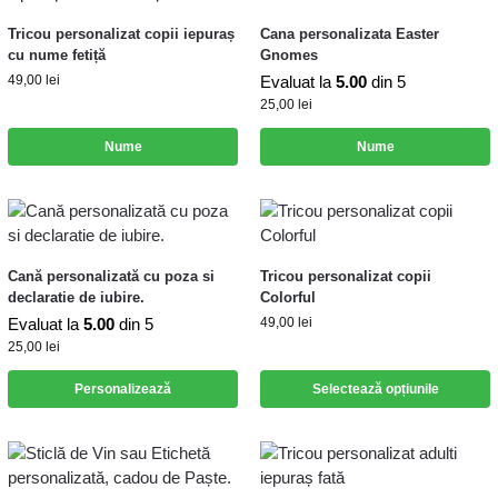
Tricou personalizat copii iepuraș
Cana personalizata Easter
cu nume fetiță
Gnomes
49,00
lei
Evaluat la
5.00
din 5
25,00
lei
Nume
Nume
Cană personalizată cu poza si
Tricou personalizat copii
declaratie de iubire.
Colorful
Evaluat la
5.00
din 5
49,00
lei
25,00
lei
Personalizează
Selectează opțiunile