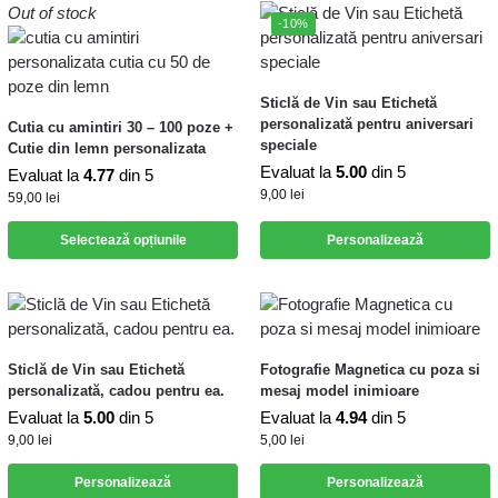
Out of stock
-10%
Sticlă de Vin sau Etichetă
personalizată pentru aniversari
Cutia cu amintiri 30 – 100 poze +
speciale
Cutie din lemn personalizata
Evaluat la
5.00
din 5
Evaluat la
4.77
din 5
9,00
lei
59,00
lei
Selectează opțiunile
Personalizează
Sticlă de Vin sau Etichetă
Fotografie Magnetica cu poza si
personalizată, cadou pentru ea.
mesaj model inimioare
Evaluat la
5.00
din 5
Evaluat la
4.94
din 5
9,00
lei
5,00
lei
Personalizează
Personalizează