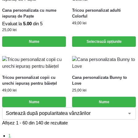
Cana personalizata cu nume
Tricou personalizat adulti
iepuraș de Paște
Colorful
Evaluat la
5.00
din 5
49,00
lei
25,00
lei
Nume
Selectează opțiunile
Tricou personalizat copii cu
Cana personalizata Bunny to
urechi iepuraș pentru băiețel
Love
49,00
lei
25,00
lei
Nume
Nume
Afișez 1 - 60 din 140 de rezultate
1