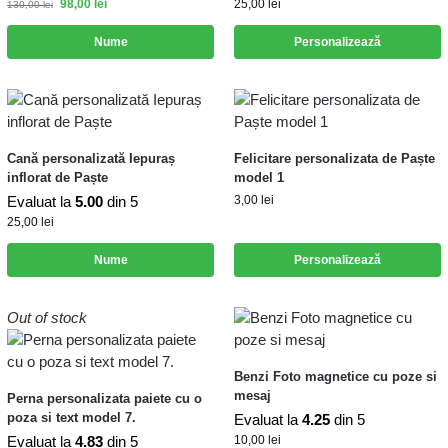
98,00
lei
25,00
lei
130,00
lei
Nume
Personalizează
Cană personalizată Iepuraș
Felicitare personalizata de Paște
inflorat de Paște
model 1
Evaluat la
5.00
din 5
3,00
lei
25,00
lei
Nume
Personalizează
Out of stock
Benzi Foto magnetice cu poze si
mesaj
Perna personalizata paiete cu o
poza si text model 7.
Evaluat la
4.25
din 5
Evaluat la
4.83
din 5
10,00
lei