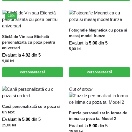
-10%
Fotografie Magnetica cu poza si
mesaj model frunze
Sticlă de Vin sau Etichetă
personalizată cu poza pentru
Evaluat la
5.00
din 5
aniversari
5,00
lei
Evaluat la
4.92
din 5
9,00
lei
Personalizează
Personalizează
Out of stock
Cană personalizată cu o poza si
un text.
Puzzle personalizat in forma de
inima cu poza ta. Model 2
Evaluat la
5.00
din 5
25,00
lei
Evaluat la
5.00
din 5
25,00
lei