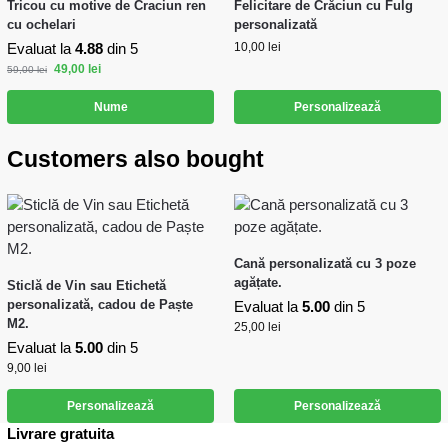
Tricou cu motive de Craciun ren
Felicitare de Crăciun cu Fulg
cu ochelari
personalizată
Evaluat la
4.88
din 5
10,00
lei
49,00
lei
59,00
lei
Nume
Personalizează
Customers also bought
Cană personalizată cu 3 poze
agățate.
Sticlă de Vin sau Etichetă
personalizată, cadou de Paște
Evaluat la
5.00
din 5
M2.
25,00
lei
Evaluat la
5.00
din 5
9,00
lei
Personalizează
Personalizează
Livrare gratuita