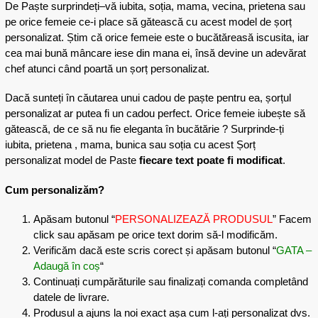
De
Paște
surprindeți
–
vă
iubita
,
soția
, mama,
vecina
,
prietena
sau
pe orice femeie ce-i place
să
gătească
cu acest model de
șorț
personalizat.
Știm
că
orice femeie este o
bucătăreasă
iscusita
, iar
cea
mai
bună
mâncare
iese din
mana
ei,
însă
devine un
adevărat
chef atunci
când
poartă
un
șorț
personalizat.
Dacă
sunteți
în
căutarea
unui cadou de
paște pentru ea
,
șorțul
personalizat ar
putea
fi un cadou perfect. Orice femeie
iubește
să
gătească
, de ce
să
nu fie
eleganta
în
bucătărie
? Surprinde-
ți
iubita
,
prietena
, mama, bunica sau
soția
cu acest Șorț
personalizat model de
Paste
fiecare text poate fi modificat
.
Cum
personalizăm
?
Apăsam
butonul “
PERSONALIZEAZĂ
PRODUSUL
” Facem
click
sau
apăsam
pe orice text dorim
să
-l
modificăm
.
Verificăm
dacă
este scris corect
și
apăsam
butonul “
GATA
–
Adaugă
în
coș
“
Continuați
cumpărăturile
sau
finalizați
comanda
completând
datele de livrare.
Produsul a ajuns
la
noi exact
așa
cum l-
ați
personalizat dvs.