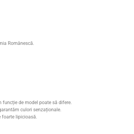
nomia Românescă.
n funcție de model poate să difere.
 garantăm culori senzaționale.
 foarte lipicioasă.