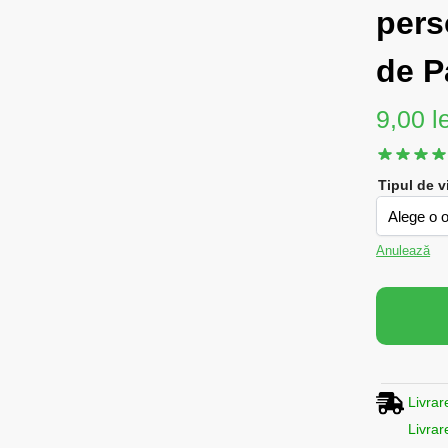
pers
de P
9,00
l
Tipul de v
Anulează
Livrar
Livrar