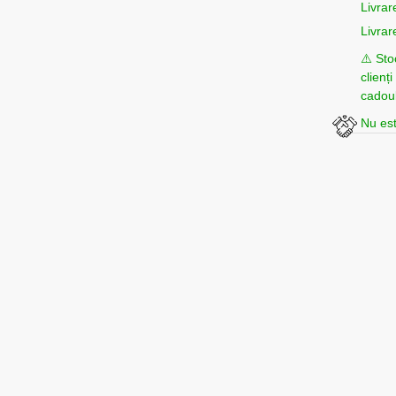
Livrar
Livrar
⚠️ Sto
clienț
cadoul
Nu est