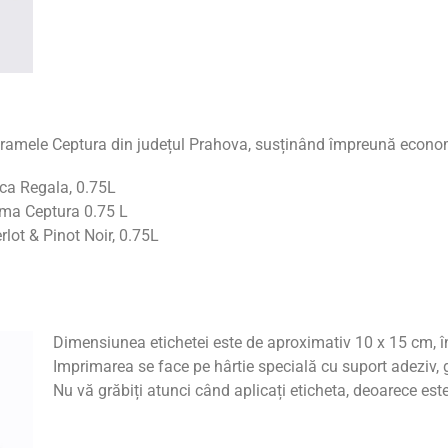
cramele Ceptura din județul Prahova, susținând împreună eco
ca Regala, 0.75L
ma Ceptura 0.75 L
ot & Pinot Noir, 0.75L
Dimensiunea etichetei este de aproximativ 10 x 15 cm, î
Imprimarea se face pe hârtie specială cu suport adeziv,
Nu vă grăbiți atunci când aplicați eticheta, deoarece este