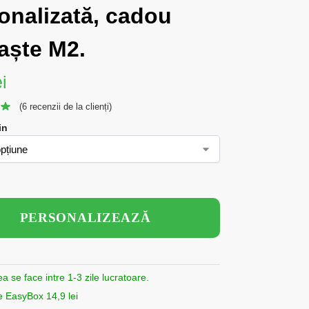
onalizată, cadou
aște M2.
ei
(
6
recenzii de la clienți)
in
PERSONALIZEAZĂ
ea se face intre 1-3 zile lucratoare.
e EasyBox 14,9 lei