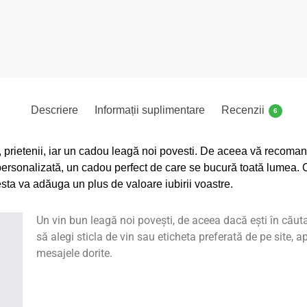
Descriere
Informații suplimentare
Recenzii
6
, prietenii, iar un cadou
leagă
noi
povesti
. De aceea
vă
recoma
personalizată
, un cadou perfect de care se
bucură
toată
lumea. C
sta va adăuga un plus de valoare iubirii voastre.
Un vin bun leagă noi povești, de aceea dacă ești în căut
să alegi sticla de vin sau eticheta preferată de pe site, a
mesajele dorite.