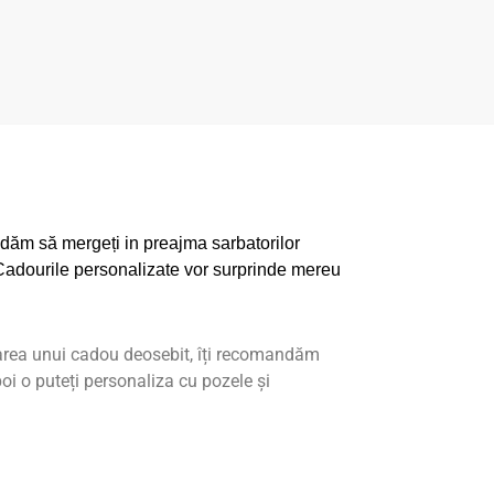
ndăm
să
mergeți
in preajma sarbatorilor
adourile personalizate vor surprinde mereu
area unui cadou deosebit, î
ți recomandăm
poi o puteți personaliza cu pozele și