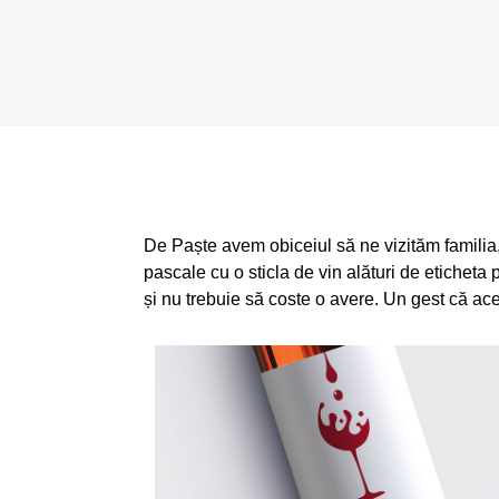
De
Paște
avem obiceiul
să
ne
vizităm
familia
pascale cu o
sticla
de vin
alături
de
eticheta
și nu trebuie să coste o avere. Un gest că ace