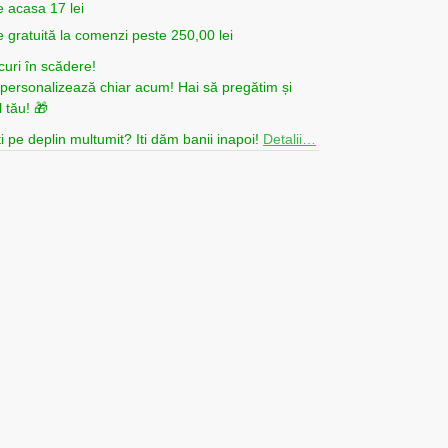
e acasa 17 lei
e gratuită la comenzi peste 250,00 lei
curi în scădere!
i personalizează chiar acum! Hai să pregătim și
 tău! 🎁
i pe deplin multumit? Iti dăm banii inapoi!
Detalii…