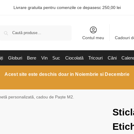
Livrare gratuita pentru comenzile ce depasesc 250,00 lei
Caută
Contul meu
Cadouri d
ți
Globuri
Bere
Vin
Suc
Ciocolată
Tricouri
Căni
Calen
Acest site este deschis doar in Noiembrie si Decembrie
chetă personalizată, cadou de Paște M2.
Stic
Etic