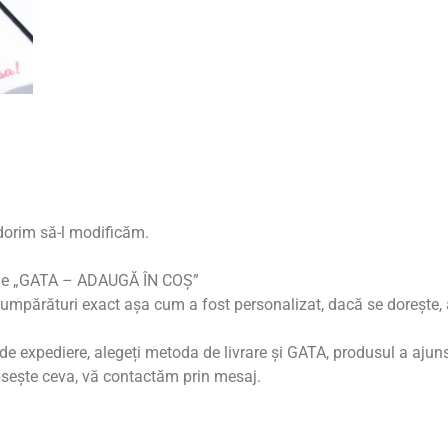
dorim să-l modificăm.
rde „GATA – ADAUGĂ ÎN COȘ”
umpărături exact așa cum a fost personalizat, dacă se dorește, a
de expediere, alegeți metoda de livrare și GATA, produsul a ajuns
psește ceva, vă contactăm prin mesaj.