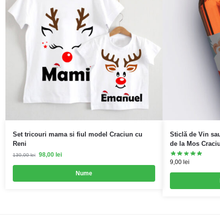
Set tricouri mama si fiul model Craciun cu
Sticlă de Vin sa
Reni
de la Mos Craci
98,00
lei
130,00
lei
9,00
lei
Nume