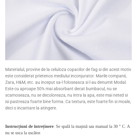
Materialul, provine de la celuloza copacilor de fag si din acest motiv
este considerat prietenos mediului inconjurator. Marile companii,
Zara, H&M, etc. au inceput sa-l foloseasca si l-au denumit Modal.
Este cu aproape 50% mai absorbant decat bumbacul, nu se
scamoseaza, nu se decoloreaza, nu intra la apa, este mai neted si
isi pastreaza foarte bine forma. Ca textura, este foarte fin si moale,
deci o incantare la atingere.
Instrucțiuni de întreținere
: Se spală la mașină sau manual la 30 ° C. A
nu se usca la uscător.