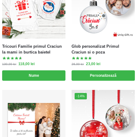
Tricouri Familie primul Craciun
Glob personalizat Primul
la mami in burtica baietel
Craciun si o poza
118,00
lei
23,00
lei
130,00
lei
26,00
lei
Nume
Personalizează
-14%