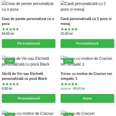
Ceas de perete personalizat cu o
Cană personalizată cu 2 poze si
poza
mesaj
69,00
lei
25,00
lei
Personalizează
Personalizează
-10%
-17%
Sticlă de Vin sau Etichetă
Tricou cu motive de Craciun ren
personalizată cu poză Black
simpatic 1
9,00
lei
49,00
lei
59,00
lei
Personalizează
Nume
-17%
-17%