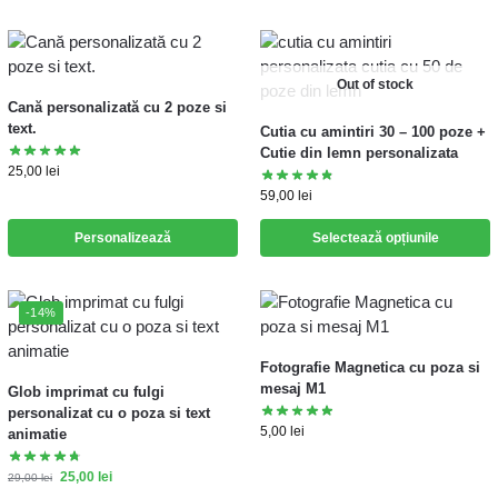
Out of stock
Cană personalizată cu 2 poze si
text.
Cutia cu amintiri 30 – 100 poze +
Cutie din lemn personalizata
25,00
lei
59,00
lei
Personalizează
Selectează opțiunile
-14%
Fotografie Magnetica cu poza si
mesaj M1
Glob imprimat cu fulgi
personalizat cu o poza si text
5,00
lei
animatie
25,00
lei
29,00
lei