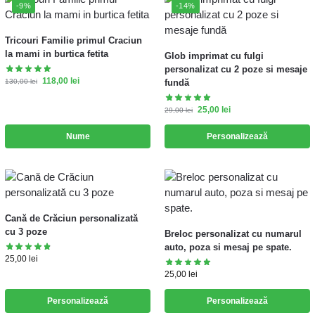
-9%
-14%
Tricouri Familie primul Craciun
la mami in burtica fetita
Glob imprimat cu fulgi
personalizat cu 2 poze si mesaje
118,00
lei
130,00
lei
fundă
25,00
lei
29,00
lei
Nume
Personalizează
Cană de Crăciun personalizată
cu 3 poze
Breloc personalizat cu numarul
auto, poza si mesaj pe spate.
25,00
lei
25,00
lei
Personalizează
Personalizează