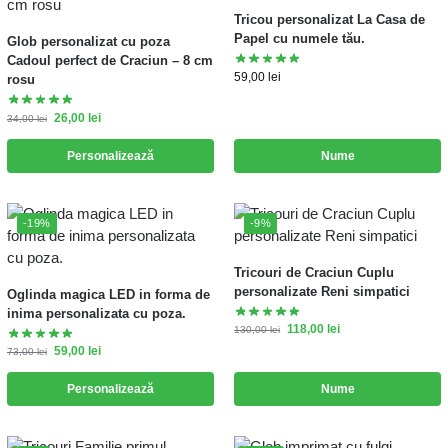
Tricou personalizat La Casa de
Papel cu numele tău.
Glob personalizat cu poza
Cadoul perfect de Craciun – 8 cm
59,00
lei
rosu
26,00
lei
34,00
lei
Personalizează
Nume
-19%
-9%
Tricouri de Craciun Cuplu
personalizate Reni simpatici
Oglinda magica LED in forma de
inima personalizata cu poza.
118,00
lei
130,00
lei
59,00
lei
73,00
lei
Personalizează
Nume