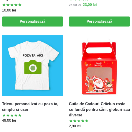
23,00
lei
26,00
lei
10,00
lei
Personalizează
Personalizează
Tricou personalizat cu poza ta,
Cutie de Cadouri Crăciun roșie
simplu si usor
cu fundă pentru căni, globuri sau
diverse
49,00
lei
2,90
lei