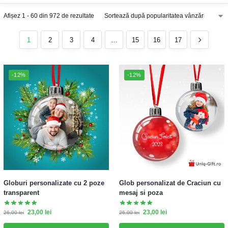
Afișez 1 - 60 din 972 de rezultate
1
2
3
4
…
15
16
17
-12%
-12%
Globuri personalizate cu 2 poze
Glob personalizat de Craciun cu
transparent
mesaj si poza
23,00
lei
23,00
lei
26,00
lei
26,00
lei