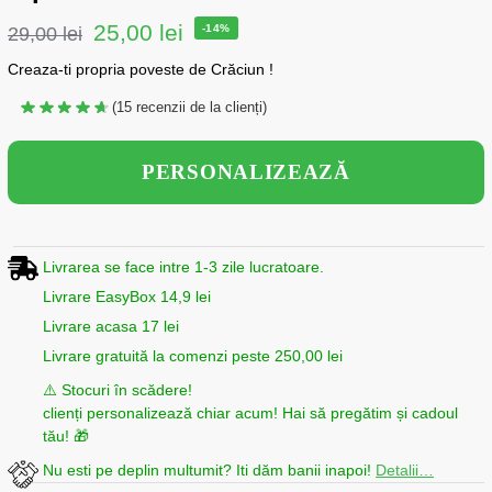
25,00
lei
-14%
29,00
lei
Creaza-ti propria poveste de
Crăciun
!
(
15
recenzii de la clienți)
PERSONALIZEAZĂ
Livrarea se face intre 1-3 zile lucratoare.
Livrare EasyBox 14,9 lei
Livrare acasa 17 lei
Livrare gratuită la comenzi peste 250,00 lei
⚠️ Stocuri în scădere!
clienți personalizează chiar acum! Hai să pregătim și cadoul
tău! 🎁
Nu esti pe deplin multumit? Iti dăm banii inapoi!
Detalii…