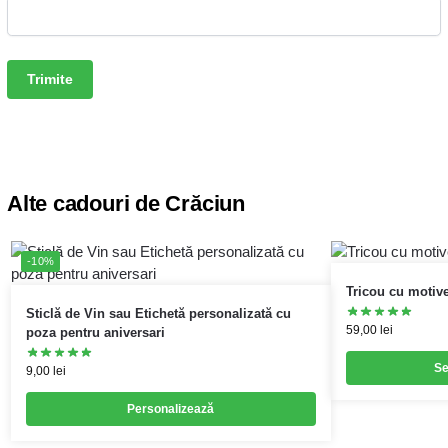
Alte cadouri de Crăciun
-10%
Tricou cu motiv
Sticlă de Vin sau Etichetă personalizată cu
59,00
lei
poza pentru aniversari
Se
9,00
lei
Personalizează