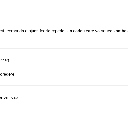
zat, comanda a ajuns foarte repede. Un cadou care va aduce zambete
ificat)
ncredere
ar verificat)