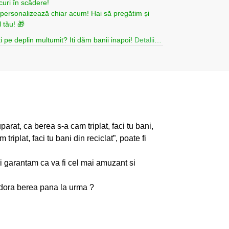
curi în scădere!
i personalizează chiar acum! Hai să pregătim și
 tău! 🎁
i pe deplin multumit? Iti dăm banii inapoi!
Detalii…
arat, ca berea s-a cam triplat, faci tu bani,
riplat, faci tu bani din reciclat”, poate fi
i garantam ca va fi cel mai amuzant si
 adora berea pana la urma ?