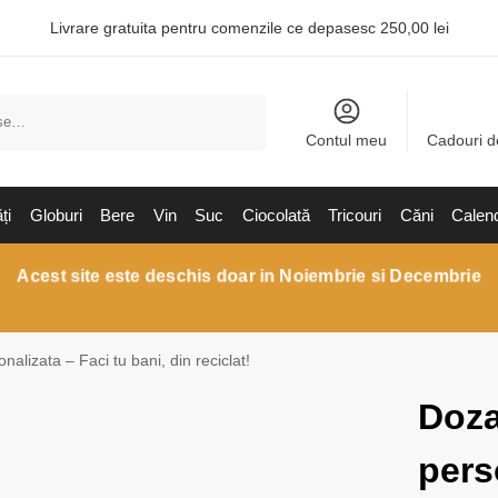
Livrare gratuita pentru comenzile ce depasesc 250,00 lei
Caută
Contul meu
Cadouri d
ți
Globuri
Bere
Vin
Suc
Ciocolată
Tricouri
Căni
Calen
Acest site este deschis doar in Noiembrie si Decembrie
alizata – Faci tu bani, din reciclat!
Doza
pers