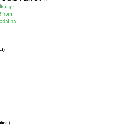
at)
ificat)