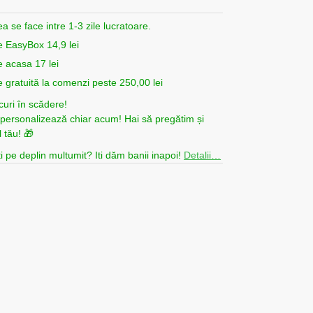
ea se face intre 1-3 zile lucratoare.
e EasyBox 14,9 lei
e acasa 17 lei
e gratuită la comenzi peste 250,00 lei
curi în scădere!
i personalizează chiar acum! Hai să pregătim și
 tău! 🎁
i pe deplin multumit? Iti dăm banii inapoi!
Detalii…