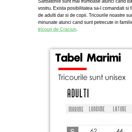
Sarbatorile sunt mai frumoase atunci cand da
vostru. Exista posibilitatea sa-l comandati si f
de adulti dar si de copii. Tricourile noastre s
minunate atunci cand sunt petrecute in famili
tricouri de Craciun
.