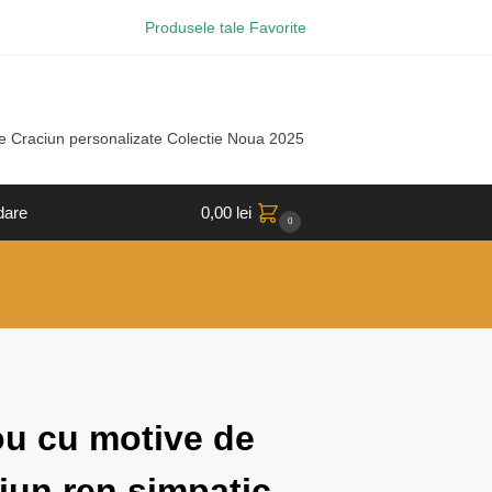
Produsele tale Favorite
e Craciun personalizate Colectie Noua 2025
dare
0,00
lei
0
ou cu motive de
iun ren simpatic