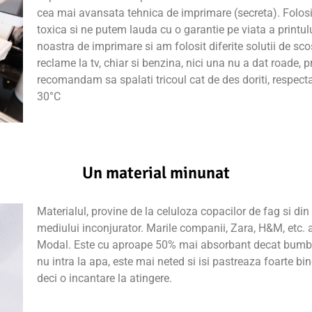
cea mai avansata tehnica de imprimare (secreta). Folos
toxica si ne putem lauda cu o garantie pe viata a printul
noastra de imprimare si am folosit diferite solutii de scos
reclame la tv, chiar si benzina, nici una nu a dat roade, 
recomandam sa spalati tricoul cat de des doriti, respec
30°C
Un material minunat
Materialul, provine de la celuloza copacilor de fag si di
mediului inconjurator. Marile companii, Zara, H&M, etc. 
Modal. Este cu aproape 50% mai absorbant decat bumba
nu intra la apa, este mai neted si isi pastreaza foarte bin
deci o incantare la atingere.