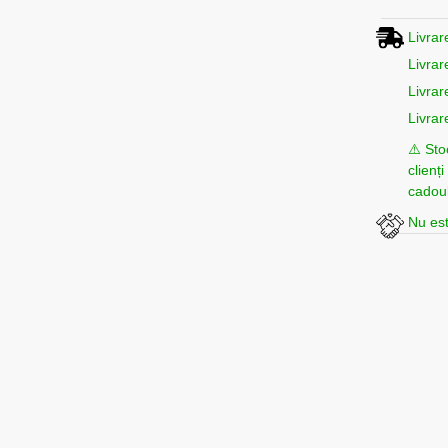
Livrar
Livrar
Livrar
Livrar
⚠️ Sto
clienț
cadoul
Nu est