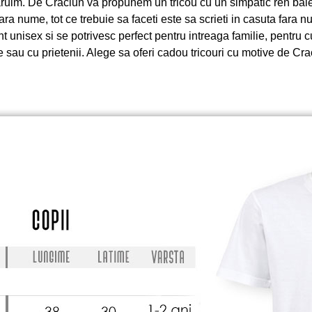
ruim. De Craciun va propunem un tricou cu un simpatic ren baiet
ara nume, tot ce trebuie sa faceti este sa scrieti in casuta fara n
unt unisex si se potrivesc perfect pentru intreaga familie, pentru 
e sau cu prietenii. Alege sa oferi cadou tricouri cu motive de Cr