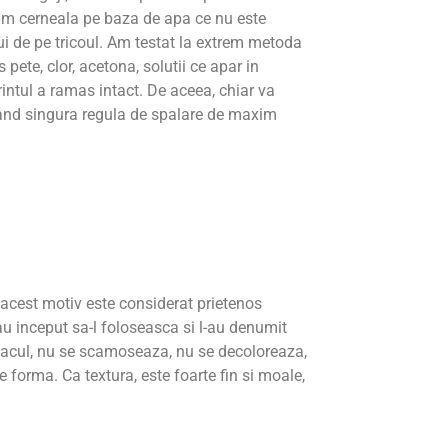
im cerneala pe baza de apa ce nu este
ui de pe tricoul. Am testat la extrem metoda
 pete, clor, acetona, solutii ce apar in
printul a ramas intact. De aceea, chiar va
tand singura regula de spalare de maxim
n acest motiv este considerat prietenos
au inceput sa-l foloseasca si l-au denumit
cul, nu se scamoseaza, nu se decoloreaza,
e forma. Ca textura, este foarte fin si moale,