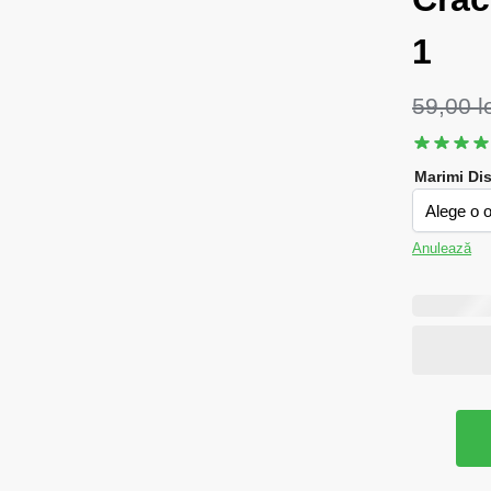
1
59,00
l
Marimi Di
Anulează