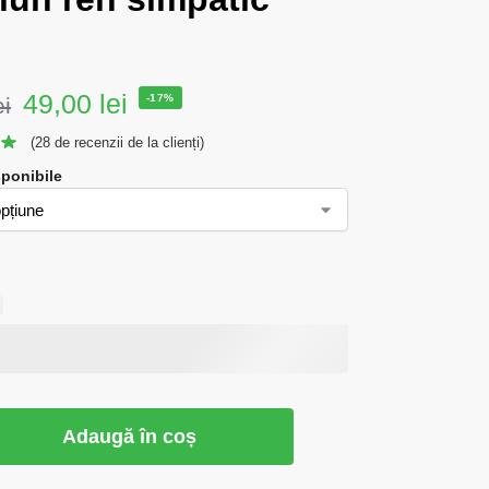
49,00
lei
-17%
ei
(
28
de recenzii de la clienți)
sponibile
Adaugă în coș