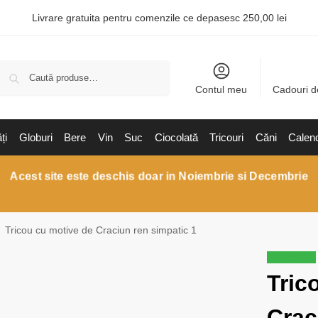
Livrare gratuita pentru comenzile ce depasesc 250,00 lei
Caută
Contul meu
Cadouri d
ți
Globuri
Bere
Vin
Suc
Ciocolată
Tricouri
Căni
Calen
Acest site este deschis doar in Noiembrie si Decembrie
Tricou cu motive de Craciun ren simpatic 1
Reduceri!
Tric
Crac