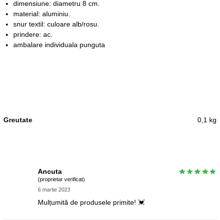
dimensiune: diametru 8 cm.
material: aluminiu.
snur textil: culoare alb/rosu.
prindere: ac.
ambalare individuala punguta
Greutate
0,1 kg
Ancuta
(proprietar verificat)
6 martie 2023
Mulțumită de produsele primite! 💓