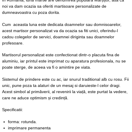
În România, luna martie are denumirea populară Mărțișor, asa ca
noi va dam ocazia sa oferiti martisoare personalizate de
dumneavoastra cu poza dorita.
Cum aceasta luna este dedicata doamnelor sau domnisoarelor,
acest martisor personalizat va da ocazia sa fiti unici, oferindu-l
cadou colegelor de servici, doamnei diriginta sau doamnelor
profesoare.
Martisorul personalizat este confectionat dintr-o placuta fina de
aluminiu, iar printul este imprimat cu aparatura profesionala, nu se
poate sterge, de aceea va fi o amintire pe viata.
Sistemul de prindere este cu ac, iar snurul traditional alb cu rosu. Fii
unic, pune poza ta alaturi de un mesaj si daruieste-l celor dragi.
Acest simbol al primăverii, al revenirii la viață, este purtat la vedere,
care ne aduce optimism și credință.
Specificatii:
forma: rotunda.
imprimare permanenta