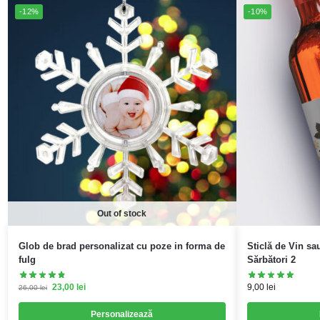
-12%
-10%
Out of stock
Glob de brad personalizat cu poze in forma de
Sticlă de Vin sa
fulg
Sărbători 2
23,00
lei
9,00
lei
26,00
lei
Personalizează