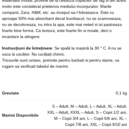
Materialul modal, provine de la celuloza copacilor de fag si din acest
motiv este considerat prietenos mediului inconjurator. Marile
companii, Zara, H&M, etc. au inceput sa-l foloseasca. Este cu
aproape 50% mai absorbant decat bumbacul, nu se scamoseaza,
nu se decoloreaza, nu intra la apa, este mai neted si isi pastreaza
foarte bine forma. Ca textura, este foarte fin si moale, deci o
incantare la atingere.
Instrucțiuni de întreținere
: Se spală la mașină la 30 ° C. A nu se
usca la uscător. Nu curățați chimic.
Tricourile sunt unisex, potrivite pentru barbati si pentru dame, va
rugam sa verificati tabelul de marimi.
Greutate
0,1 kg
S – Adult, M – Adult, L – Adult, XL – Adult,
XXL – Adult, XXXL – Adult, S – Copii 1/2 ani,
Marimi Disponibile
M – Copii 3/4 ani, L – Copii 5/6 ani, XL –
Copii 7/8 ani, XXL – Copii 9/10 ani