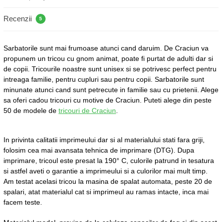
Recenzii
5
Sarbatorile sunt mai frumoase atunci cand daruim. De Craciun va
propunem un tricou cu gnom animat, poate fi purtat de adulti dar si
de copii. Tricourile noastre sunt unisex si se potrivesc perfect pentru
intreaga familie, pentru cupluri sau pentru copii. Sarbatorile sunt
minunate atunci cand sunt petrecute in familie sau cu prietenii. Alege
sa oferi cadou tricouri cu motive de Craciun. Puteti alege din peste
50 de modele de
tricouri de Craciun
.
In privinta calitatii imprimeului dar si al materialului stati fara griji,
folosim cea mai avansata tehnica de imprimare (DTG). Dupa
imprimare, tricoul este presat la 190° C, culorile patrund in tesatura
si astfel aveti o garantie a imprimeului si a culorilor mai mult timp.
Am testat acelasi tricou la masina de spalat automata, peste 20 de
spalari, atat materialul cat si imprimeul au ramas intacte, inca mai
facem teste.