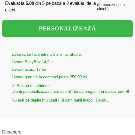
Evaluat la
5.00
din 5 pe baza a
3
evaluări de la
(
3
recenzii de la
clienți)
clienți
PERSONALIZEAZĂ
Livrarea se face intre 1-3 zile lucratoare.
Livrare EasyBox 14,9 lei
Livrare acasa 17 lei
Livrare gratuită la comenzi peste 250,00 lei
⚠️ Stocuri în scădere!
clienți personalizează chiar acum! Hai să pregătim și cadoul tău! 🎁
Nu esti pe deplin multumit? Iti dăm banii inapoi!
Detalii…
Descriere