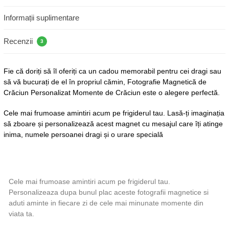
Informații suplimentare
Recenzii
3
Fie că doriți să îl oferiți ca un cadou memorabil pentru cei dragi sau
să vă bucurați de el în propriul cămin, Fotografie Magnetică de
Crăciun Personalizat Momente de Crăciun este o alegere perfectă.
Cele mai frumoase amintiri acum pe frigiderul tau. Lasă-ți imaginația
să zboare și personalizează acest magnet cu mesajul care îți atinge
inima, numele persoanei dragi și o urare specială
Cele mai frumoase amintiri acum pe frigiderul tau.
Personalizeaza dupa bunul plac aceste fotografii magnetice si
aduti aminte in fiecare zi de cele mai minunate momente din
viata ta.