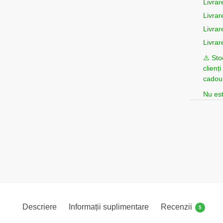
Livrar
Livrar
Livrar
Livrar
⚠️ Sto
clienț
cadoul
Nu est
Descriere
Informații suplimentare
Recenzii
5