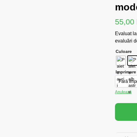
mode
55,00
Evaluat l
evaluări de
Culoare
Imprimare
Anulează