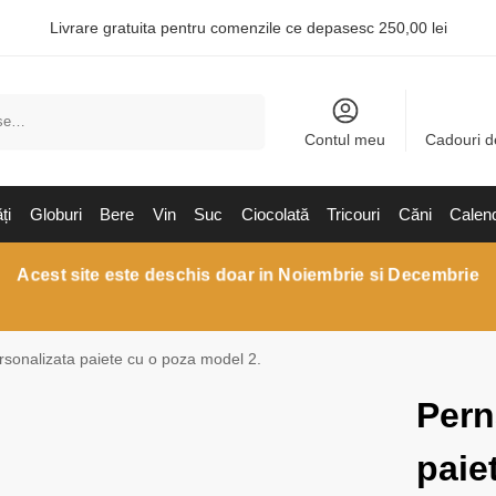
Livrare gratuita pentru comenzile ce depasesc 250,00 lei
Caută
Contul meu
Cadouri d
ți
Globuri
Bere
Vin
Suc
Ciocolată
Tricouri
Căni
Calen
Acest site este deschis doar in Noiembrie si Decembrie
sonalizata paiete cu o poza model 2.
Pern
paie