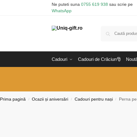
Ne puteti suna
0755 619 938
sau scrie pe
WhatsApp
Cadouri
Cadouri de Crăciun🎅
Noută
Prima pagină
Ocazii și aniversări
Cadouri pentru nași
Perna per
/
/
/