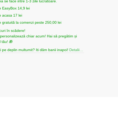
ea se face intre 1-3 zile lucratoare.
e EasyBox 14,9 lei
e acasa 17 lei
e gratuită la comenzi peste 250,00 lei
curi în scădere!
i personalizează chiar acum! Hai să pregătim și
 tău! 🎁
i pe deplin multumit? Iti dăm banii inapoi!
Detalii…