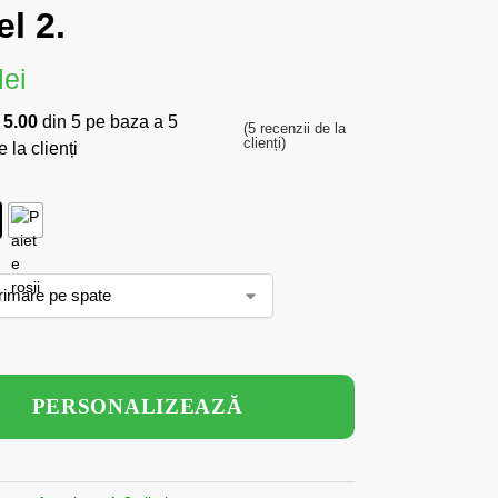
l 2.
lei
a
5.00
din 5 pe baza a
5
(
5
recenzii de la
clienți)
 la clienți
PERSONALIZEAZĂ