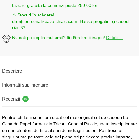
Livrare gratuită la comenzi peste 250,00 lei
⚠️ Stocuri în scădere!
clienți personalizează chiar acum! Hai să pregătim și cadoul
tău! 🎁
Nu esti pe deplin multumit? Iti dăm banii inapoi!
Detalii…
Descriere
Informații suplimentare
Recenzii
10
Pentru toti fanii seriei am creat cel mai original set de cadouri La
Casa de Papel format din Tricou, Cana si Puzzle, toate inscriptionate
cu numele dorit de tine alaturi de indragitii actori. Poti trece un
singur nume pe toate cele trei piese ori pe fiecare produs imparte,