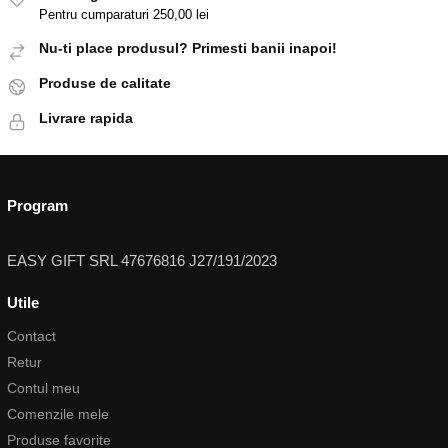
Pentru cumparaturi 250,00 lei
Nu-ti place produsul? Primesti banii inapoi!
Produse de calitate
Livrare rapida
Program
EASY GIFT SRL 47676816 J27/191/2023
Utile
Contact
Retur
Contul meu
Comenzile mele
Produse favorite