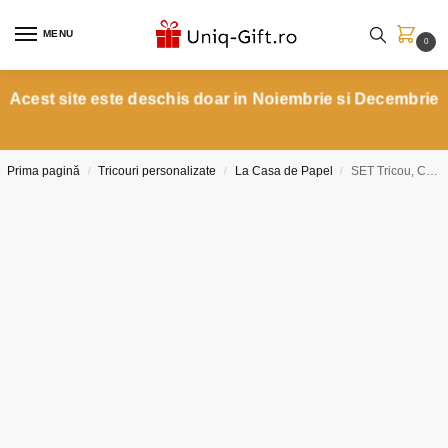
MENU
0
Acest site este deschis doar in Noiembrie si Decembrie
Prima pagină
Tricouri personalizate
La Casa de Papel
SET Tricou, Cana si Puzzle La Casa De Papel cu numele tau.
/
/
/