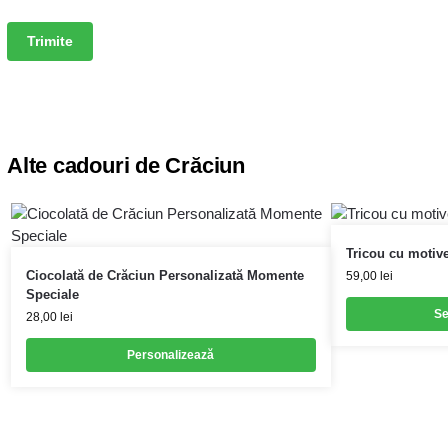
Alte cadouri de Crăciun
Tricou cu motive
Ciocolată de Crăciun Personalizată Momente
59,00
lei
Speciale
Se
28,00
lei
Personalizează