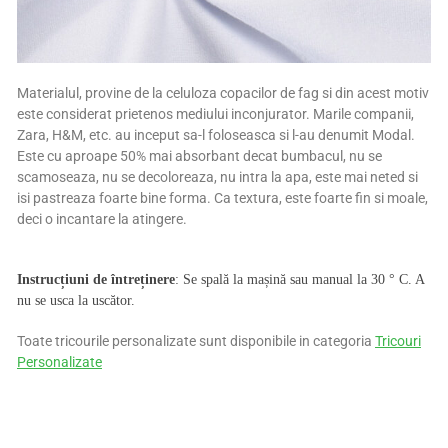
Materialul, provine de la celuloza copacilor de fag si din acest motiv
este considerat prietenos mediului inconjurator. Marile companii,
Zara, H&M, etc. au inceput sa-l foloseasca si l-au denumit Modal.
Este cu aproape 50% mai absorbant decat bumbacul, nu se
scamoseaza, nu se decoloreaza, nu intra la apa, este mai neted si
isi pastreaza foarte bine forma. Ca textura, este foarte fin si moale,
deci o incantare la atingere.
Instrucțiuni de întreținere
: Se spală la mașină sau manual la 30 ° C. A
nu se usca la uscător.
Toate tricourile personalizate sunt disponibile in categoria
Tricouri
Personalizate