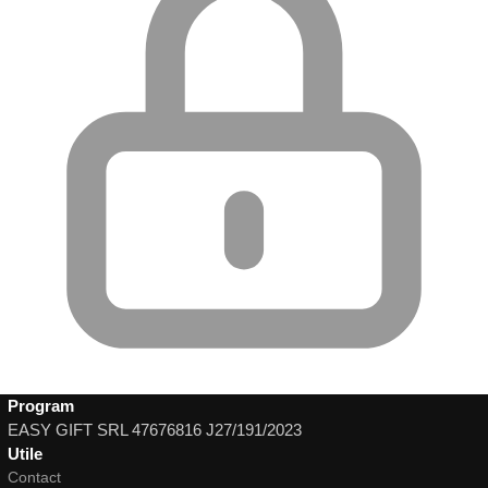
Program
EASY GIFT SRL 47676816 J27/191/2023
Utile
Contact