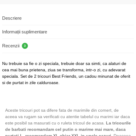
Descriere
Informații suplimentare
Recenzii
3
Nu trebuie sa fie o zi speciala, trebuie doar sa simti, ca alaturi de
cea mai buna prietena, ziua se transforma, intr-o zi, cu adevarat
speciala. Set de 2 tricouri Best Friends, un cadou minunat de oferit
si de purtat in zile calduroase.
Aceste tricouri pot sa difere fata de marimile din comert, de
aceea va rugam sa verificati cu atentie tabelul cu marimi iar daca
este posibil sa masurati cu o ruleta tricoul de acasa.
La tricourile
de barbati recomandam cel putin o marime mai mare, daca
purtati L, recomandam XL chiar XXL in unele cazuri.
Deaceea