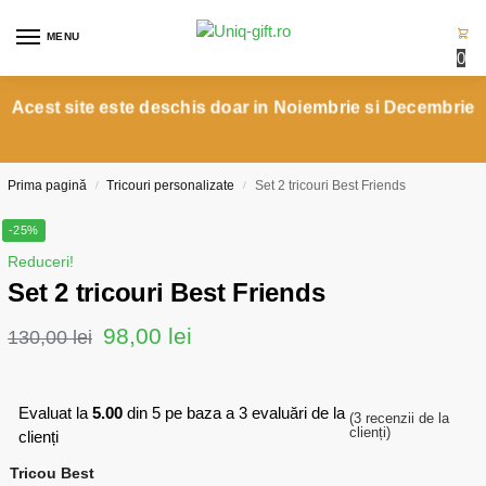
MENU
0
Acest site este deschis doar in Noiembrie si Decembrie
Prima pagină
Tricouri personalizate
Set 2 tricouri Best Friends
/
/
-25%
Reduceri!
Set 2 tricouri Best Friends
98,00
lei
130,00
lei
Evaluat la
5.00
din 5 pe baza a
3
evaluări de la
(
3
recenzii de la
clienți)
clienți
Tricou Best