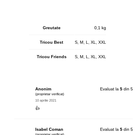
Greutate
0,1 kg
Tricou Best
S, M, L, XL, XXL
Tricou Friends
S, M, L, XL, XXL
Anonim
Evaluat la
5
din 5
(proprietar verificat)
10 aprilie 2021
👍
Isabel Coman
Evaluat la
5
din 5
(proprietar verificat)