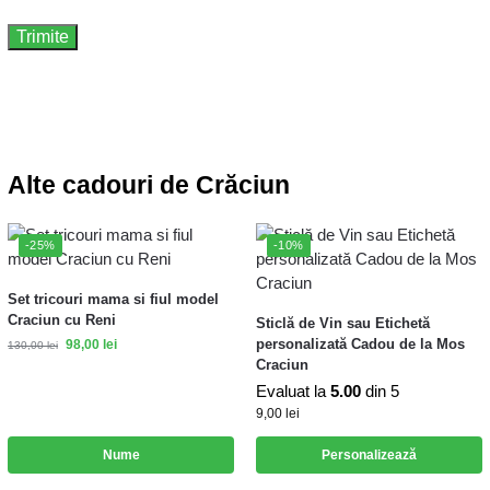
Alte cadouri de Crăciun
-25%
-10%
Set tricouri mama si fiul model
Craciun cu Reni
Sticlă de Vin sau Etichetă
personalizată Cadou de la Mos
98,00
lei
130,00
lei
Craciun
Evaluat la
5.00
din 5
9,00
lei
Nume
Personalizează