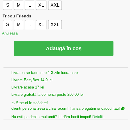
S
M
L
XL
XXL
Tricou Friends
S
M
L
XL
XXL
Anulează
Adaugă în coș
Livrarea se face intre 1-3 zile lucratoare.
Livrare EasyBox 14,9 lei
Livrare acasa 17 lei
Livrare gratuită la comenzi peste 250,00 lei
⚠️ Stocuri în scădere!
clienți personalizează chiar acum! Hai să pregătim și cadoul tău! 🎁
Nu esti pe deplin multumit? Iti dăm banii inapoi!
Detalii…