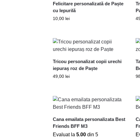
Felicitare personalizată de Paște
Tr
cu Iepurilă
P
10,00
lei
4
Tricou personalizat copii urechi
T
iepuraș roz de Paște
B
49,00
lei
9
Cana emailata personalizata Best
C
Friends BFF M3
F
Evaluat la
5.00
din 5
E