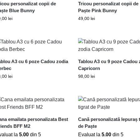
icou personalizat copii de
Tricou personalizat copii de
aște Blue Bunny
Paște Pink Bunny
9,00
lei
49,00
lei
ablou A3 cu 6 poze Cadou zodia
Tablou A3 cu 9 poze Cadou 
erbec
Capricorn
8,00
lei
98,00
lei
ana emailata personalizata Best
Cană personalizată Iepuraș t
riends BFF M2
de Paște
valuat la
5.00
din 5
Evaluat la
5.00
din 5