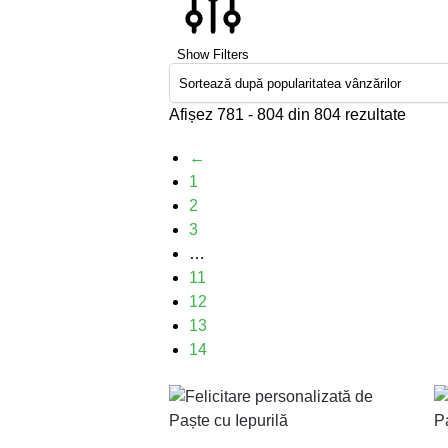
Show Filters
Afișez 781 - 804 din 804 rezultate
←
1
2
3
…
11
12
13
14