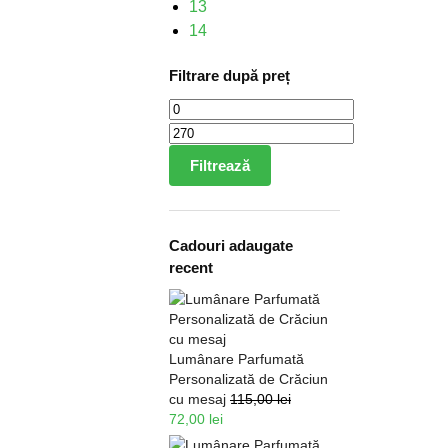
13
14
Filtrare după preț
Filtrează
Cadouri adaugate
recent
Lumânare Parfumată
Personalizată de Crăciun
cu mesaj
115,00
lei
72,00
lei