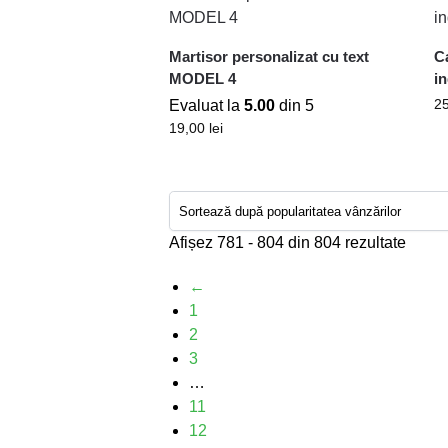
Martisor personalizat cu text
C
MODEL 4
in
2
Evaluat la
5.00
din 5
19,00
lei
Afișez 781 - 804 din 804 rezultate
←
1
2
3
…
11
12