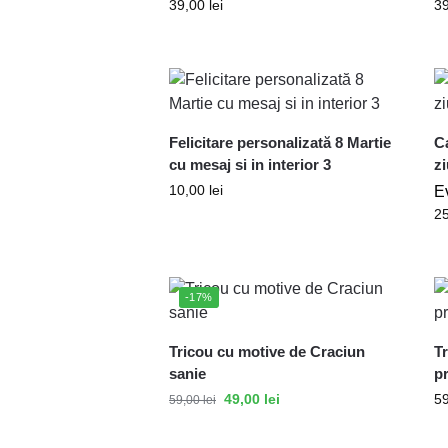
39,00
lei
3
Felicitare personalizată 8 Martie
C
cu mesaj si in interior 3
z
10,00
lei
E
2
-17%
Tricou cu motive de Craciun
Tr
sanie
pr
49,00
lei
5
59,00
lei