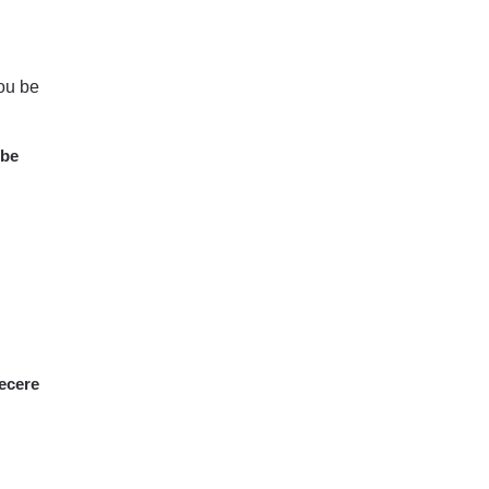
 be
recere