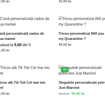
9,00
lei
25,00
lei
ană personalizată cadou de
Tricou personalizat Will you
iua mamei
my Quarantine ?
49,00
lei
valuat la
5.00
din 5
5,00
lei
-8%
icou alb Tik Tok Cel mai mic
Stegulete personalizate pet
et
Just Married
9,00
lei
55,00
lei
60,00
lei