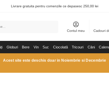
Livrare gratuita pentru comenzile ce depasesc 250,00 lei
Caută
Contul meu
Cadouri d
ți
Globuri
Bere
Vin
Suc
Ciocolată
Tricouri
Căni
Calen
Acest site este deschis doar in Noiembrie si Decembrie