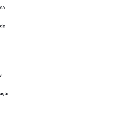
 de
Paște