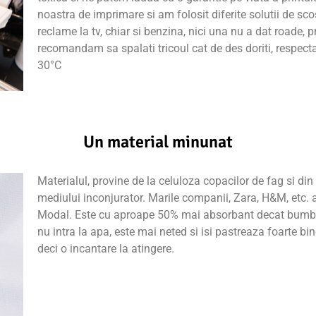
noastra de imprimare si am folosit diferite solutii de scos
reclame la tv, chiar si benzina, nici una nu a dat roade, 
recomandam sa spalati tricoul cat de des doriti, respec
30°C
Un material minunat
Materialul, provine de la celuloza copacilor de fag si di
mediului inconjurator. Marile companii, Zara, H&M, etc. 
Modal. Este cu aproape 50% mai absorbant decat bumba
nu intra la apa, este mai neted si isi pastreaza foarte bin
deci o incantare la atingere.