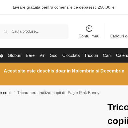
Livrare gratuita pentru comenzile ce depasesc 250,00 lei
Caută
Contul meu
Cadouri d
ți
Globuri
Bere
Vin
Suc
Ciocolată
Tricouri
Căni
Calen
Acest site este deschis doar in Noiembrie si Decembrie
e copii
Tricou personalizat copii de Paște Pink Bunny
/
Tric
copi