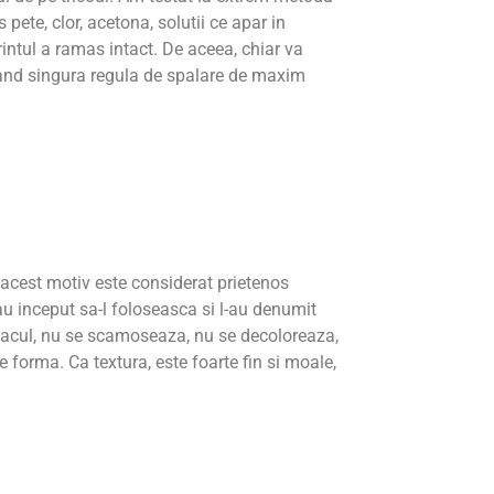
 pete, clor, acetona, solutii ce apar in
printul a ramas intact. De aceea, chiar va
tand singura regula de spalare de maxim
n acest motiv este considerat prietenos
au inceput sa-l foloseasca si l-au denumit
cul, nu se scamoseaza, nu se decoloreaza,
e forma. Ca textura, este foarte fin si moale,