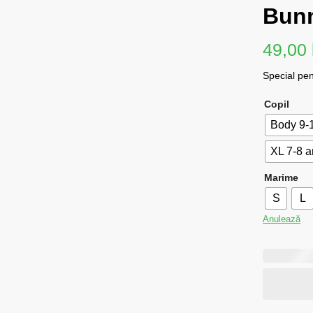
Bun
49,00
Special pen
Copil
Body 9-1
XL 7-8 a
Marime
S
L
Anulează