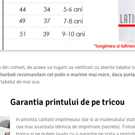
e din comert, de aceea va rugam sa verificati cu atentie tabelul 
de barbati recomandam cel putin o marime mai mare, daca purta
 tabelul de mai sus.
Garantia printului de pe tricou
In privinta calitatii imprimeului dar si al materialului sta
cea mai avansata tehnica de imprimare (secreta). Folos
toxica si ne putem lauda cu o garantie pe viata a printul