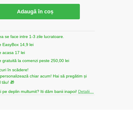
Adaugă în coș
ea se face intre 1-3 zile lucratoare.
e EasyBox 14,9 lei
e acasa 17 lei
e gratuită la comenzi peste 250,00 lei
curi în scădere!
i personalizează chiar acum! Hai să pregătim și
 tău! 🎁
i pe deplin multumit? Iti dăm banii inapoi!
Detalii…