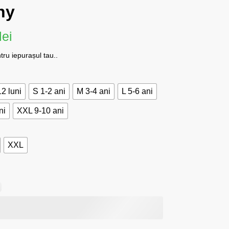
ny
lei
tru iepurașul tau..
2 luni
S 1-2 ani
M 3-4 ani
L 5-6 ani
ni
XXL 9-10 ani
XXL