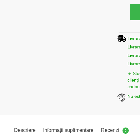
Livrar
Livrar
Livrar
Livrar
⚠️ Sto
clienț
cadoul
Nu est
Descriere
Informații suplimentare
Recenzii
0