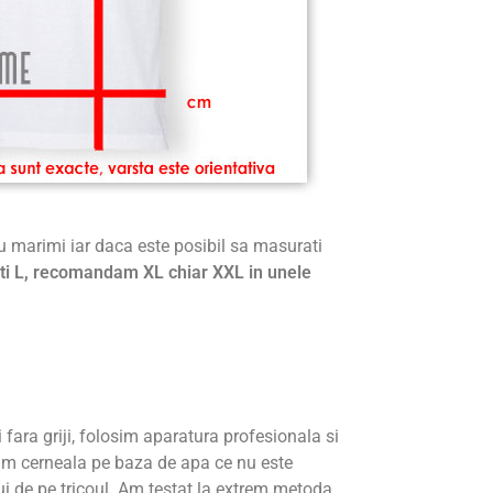
cu marimi iar daca este posibil sa masurati
ti L, recomandam XL chiar XXL in unele
ti fara griji, folosim aparatura profesionala si
im cerneala pe baza de apa ce nu este
ui de pe tricoul. Am testat la extrem metoda