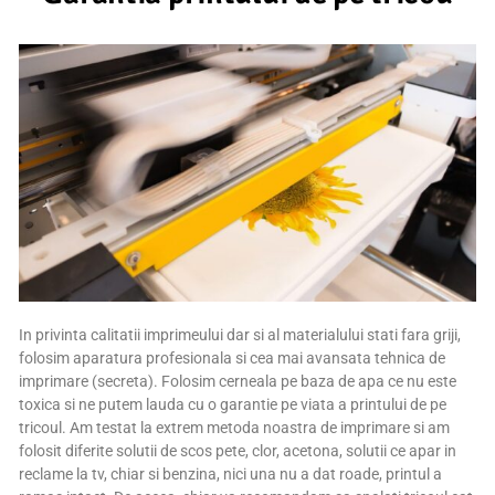
In privinta calitatii imprimeului dar si al materialului stati fara griji,
folosim aparatura profesionala si cea mai avansata tehnica de
imprimare (secreta). Folosim cerneala pe baza de apa ce nu este
toxica si ne putem lauda cu o garantie pe viata a printului de pe
tricoul. Am testat la extrem metoda noastra de imprimare si am
folosit diferite solutii de scos pete, clor, acetona, solutii ce apar in
reclame la tv, chiar si benzina, nici una nu a dat roade, printul a