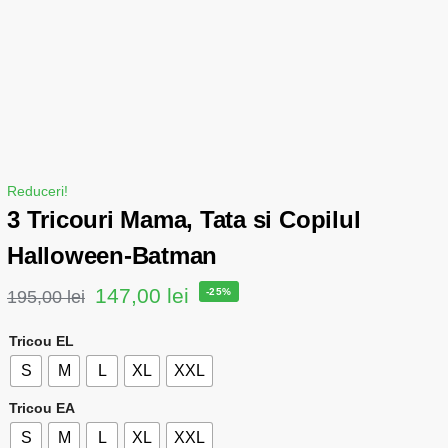
Reduceri!
3 Tricouri Mama, Tata si Copilul
Halloween-Batman
147,00
lei
-25%
195,00
lei
Tricou EL
S
M
L
XL
XXL
Tricou EA
S
M
L
XL
XXL