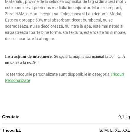
Materialul, provine de la celuloza copacilor de fag si din acest motiv
este considerat prietenos mediului inconjurator. Marile companii,
Zara, H&M, etc. au inceput sa-l foloseasca si l-au denumit Modal.
Este cu aproape 50% mai absorbant decat bumbacul, nu se
scamoseaza, nu se decoloreaza, nu intra la apa, este mai neted si
isi pastreaza foarte bine forma. Ca textura, este foarte fin si moale,
deci o incantare la atingere.
Instrucțiuni de întreținere
: Se spală la mașină sau manual la 30 ° C. A
nu se usca la uscător.
Toate tricourile personalizate sunt disponibile in categoria
Tricouri
Personalizate
Greutate
0,1 kg
Tricou EL
S, M, L, XL, XXL