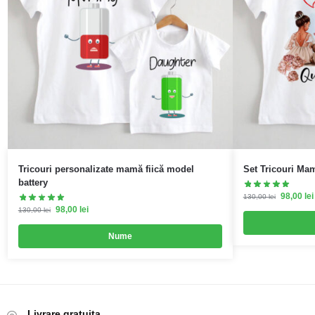
Tricouri personalizate mamă fiică model
Set Tricouri Ma
battery
98,00
lei
130,00
lei
98,00
lei
130,00
lei
Nume
Livrare gratuita