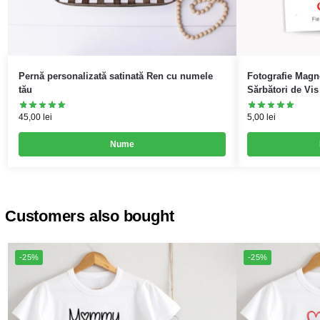
Pernă personalizată satinată Ren cu numele
Fotografie Magn
tău
Sărbători de Vis
45,00
lei
5,00
lei
Nume
Customers also bought
-25%
-25%