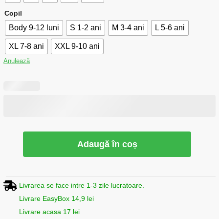
Copil
Body 9-12 luni
S 1-2 ani
M 3-4 ani
L 5-6 ani
XL 7-8 ani
XXL 9-10 ani
Anulează
Adaugă în coș
Livrarea se face intre 1-3 zile lucratoare.
Livrare EasyBox 14,9 lei
Livrare acasa 17 lei