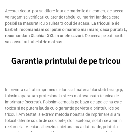
Aceste tricouri pot sa difere fata de marimile din comert, de aceea
va rugam sa verificati cu atentie tabelul cu marimi iar daca este
posibil sa masurati cu o ruleta tricoul de acasa.
La tricourile de
barbati recomandam cel putin o marime mai mare, daca purtati L,
recomandam XL chiar XXL in unele cazuri.
Deaceea pe cat posibil
sa consultati tabelul de mai sus.
Garantia printului de pe tricou
In privinta calitatii imprimeului dar si al materialului stati fara griji,
folosim aparatura profesionala si cea mai avansata tehnica de
imprimare (secreta). Folosim cerneala pe baza de apa ce nu este
toxica si ne putem lauda cu o garantie pe viata a printului de pe
tricoul. Am testat la extrem metoda noastra de imprimare si am
folosit diferite solutii de scos pete, clor, acetona, solutii ce apar in
reclame la tv, chiar si benzina, nici una nu a dat roade, printul a