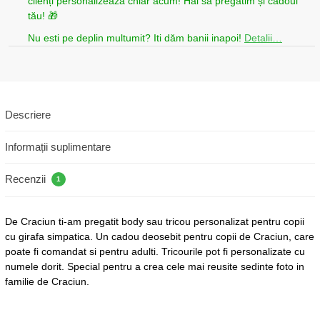
clienți personalizează chiar acum! Hai să pregătim și cadoul
tău! 🎁
Nu esti pe deplin multumit? Iti dăm banii inapoi!
Detalii…
Descriere
Informații suplimentare
Recenzii
1
De Craciun ti-am pregatit body sau tricou personalizat pentru copii
cu girafa simpatica. Un cadou deosebit pentru copii de Craciun, care
poate fi comandat si pentru adulti. Tricourile pot fi personalizate cu
numele dorit. Special pentru a crea cele mai reusite sedinte foto in
familie de Craciun.