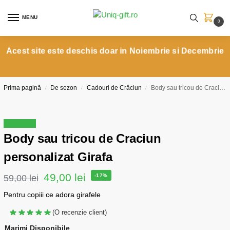
MENU
0
Acest site este deschis doar in Noiembrie si Decembrie
Prima pagină
De sezon
Cadouri de Crăciun
Body sau tricou de Craciun personalizat Girafa
/
/
/
Reduceri!
Body sau tricou de Craciun
personalizat Girafa
49,00
lei
-17%
59,00
lei
Pentru copiii ce adora girafele
(O recenzie client)
Marimi Disponibile