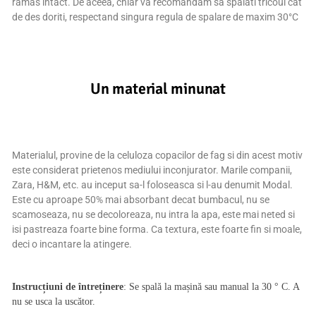
ramas intact. De aceea, chiar va recomandam sa spalati tricoul cat
de des doriti, respectand singura regula de spalare de maxim 30°C
Un material minunat
Materialul, provine de la celuloza copacilor de fag si din acest motiv
este considerat prietenos mediului inconjurator. Marile companii,
Zara, H&M, etc. au inceput sa-l foloseasca si l-au denumit Modal.
Este cu aproape 50% mai absorbant decat bumbacul, nu se
scamoseaza, nu se decoloreaza, nu intra la apa, este mai neted si
isi pastreaza foarte bine forma. Ca textura, este foarte fin si moale,
deci o incantare la atingere.
Instrucțiuni de întreținere
: Se spală la mașină sau manual la 30 ° C. A
nu se usca la uscător.