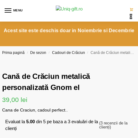
MENU
0
Acest site este deschis doar in Noiembrie si Decembrie
Prima pagină
De sezon
Cadouri de Crăciun
Cană de Crăciun metalică personalizată Gnom el
/
/
/
Cană de Crăciun metalică
personalizată Gnom el
39,00
lei
Cana de Craciun, cadoul perfect..
Evaluat la
5.00
din 5 pe baza a
3
evaluări de la
(
3
recenzii de la
clienți)
clienți