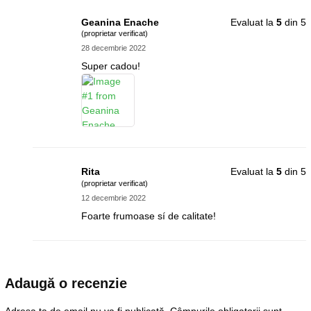
Geanina Enache
Evaluat la
5
din 5
(proprietar verificat)
28 decembrie 2022
Super cadou!
Rita
Evaluat la
5
din 5
(proprietar verificat)
12 decembrie 2022
Foarte frumoase sí de calitate!
Adaugă o recenzie
Adresa ta de email nu va fi publicată.
Câmpurile obligatorii sunt