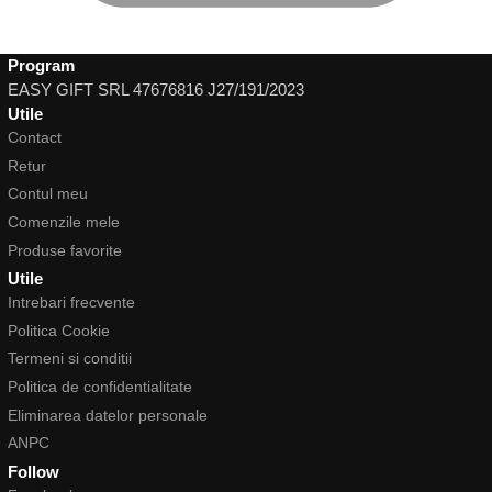
Program
EASY GIFT SRL 47676816 J27/191/2023
Utile
Contact
Retur
Contul meu
Comenzile mele
Produse favorite
Utile
Intrebari frecvente
Politica Cookie
Termeni si conditii
Politica de confidentialitate
Eliminarea datelor personale
ANPC
Follow