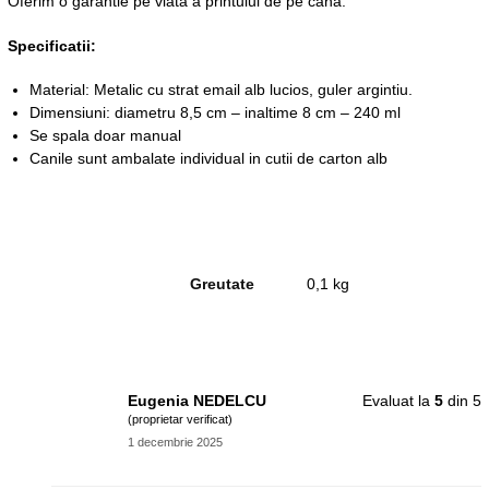
Oferim o garantie pe viata a printului de pe cana.
Specificatii:
Material: Metalic cu strat email alb lucios, guler argintiu.
Dimensiuni: diametru 8,5 cm – inaltime 8 cm – 240 ml
Se spala doar manual
Canile sunt ambalate individual in cutii de carton alb
Greutate
0,1 kg
Eugenia NEDELCU
Evaluat la
5
din 5
(proprietar verificat)
1 decembrie 2025