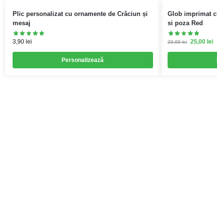
Plic personalizat cu ornamente de Crăciun și
Glob imprimat cu
mesaj
si poza Red
3,90
lei
25,00
lei
29,00
lei
Personalizează