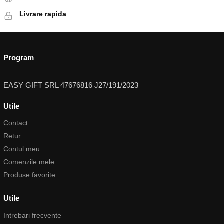
Livrare rapida
Program
EASY GIFT SRL 47676816 J27/191/2023
Utile
Contact
Retur
Contul meu
Comenzile mele
Produse favorite
Utile
Intrebari frecvente