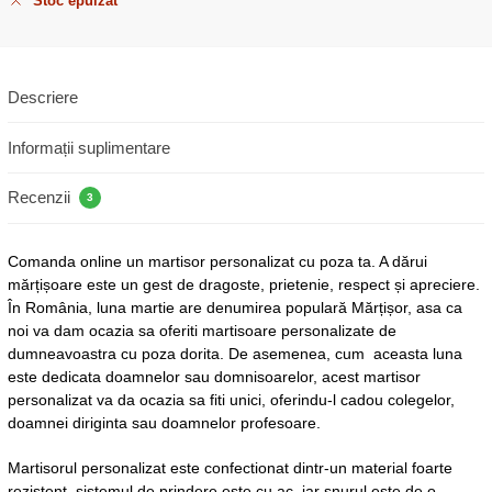
Stoc epuizat
Descriere
Informații suplimentare
Recenzii
3
Comanda online un martisor personalizat cu poza ta. A dărui
mărțișoare este un gest de dragoste, prietenie, respect și apreciere.
În România, luna martie are denumirea populară Mărțișor, asa ca
noi va dam ocazia sa oferiti martisoare personalizate de
dumneavoastra cu poza dorita. De asemenea, cum aceasta luna
este dedicata doamnelor sau domnisoarelor, acest martisor
personalizat va da ocazia sa fiti unici, oferindu-l cadou colegelor,
doamnei diriginta sau doamnelor profesoare.
Martisorul personalizat este confectionat dintr-un material foarte
rezistent, sistemul de prindere este cu ac, iar snurul este de o