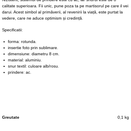
calitate superioara. Fii unic, pune poza ta pe martisorul pe care il vei
darui. Acest simbol al primăverii, al revenirii la viață, este purtat la
vedere, care ne aduce optimism și credință.
Specificatii:
forma: rotunda.
insertie foto prin sublimare.
dimensiune: diametru 8 cm.
material: aluminiu.
snur textil: culoare alb/rosu.
prindere: ac.
Greutate
0,1 kg