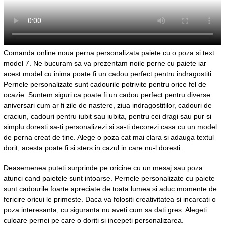
Comanda online noua perna personalizata paiete cu o poza si text
model 7. Ne bucuram sa va prezentam noile perne cu paiete iar
acest model cu inima poate fi un cadou perfect pentru indragostiti.
Pernele personalizate sunt cadourile potrivite pentru orice fel de
ocazie. Suntem siguri ca poate fi un cadou perfect pentru diverse
aniversari cum ar fi zile de nastere, ziua indragostitilor, cadouri de
craciun, cadouri pentru iubit sau iubita, pentru cei dragi sau pur si
simplu doresti sa-ti personalizezi si sa-ti decorezi casa cu un model
de perna creat de tine. Alege o poza cat mai clara si adauga textul
dorit, acesta poate fi si sters in cazul in care nu-l doresti.
Deasemenea puteti surprinde pe oricine cu un mesaj sau poza
atunci cand paietele sunt intoarse. Pernele personalizate cu paiete
sunt cadourile foarte apreciate de toata lumea si aduc momente de
fericire oricui le primeste. Daca va folositi creativitatea si incarcati o
poza interesanta, cu siguranta nu aveti cum sa dati gres. Alegeti
culoare pernei pe care o doriti si incepeti personalizarea.