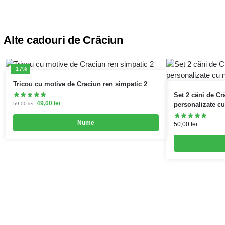
Alte cadouri de Crăciun
-17%
Tricou cu motive de Craciun ren simpatic 2
Set 2 căni de C
49,00
lei
59,00
lei
personalizate c
Nume
50,00
lei