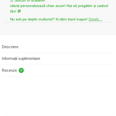
⚠️ Stocuri în scădere!
clienți personalizează chiar acum! Hai să pregătim și cadoul
tău! 🎁
Nu esti pe deplin multumit? Iti dăm banii inapoi!
Detalii…
Descriere
Informații suplimentare
Recenzii
0