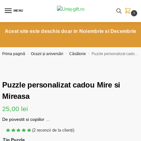
MENU
0
Acest site este deschis doar in Noiembrie si Decembrie
Prima pagină
Ocazii și aniversări
Căsătorie
Puzzle personalizat cadou Mire si Mireasa
/
/
/
Puzzle personalizat cadou Mire si
Mireasa
25,00
lei
De povestit si copiilor …
(
2
recenzii de la clienți)
Tip Puzzle