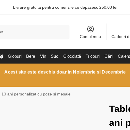
Livrare gratuita pentru comenzile ce depasesc 250,00 lei
Caută
Contul meu
Cadouri d
ți
Globuri
Bere
Vin
Suc
Ciocolată
Tricouri
Căni
Calen
Acest site este deschis doar in Noiembrie si Decembrie
 10 ani personalizat cu poze si mesaje
Tabl
ani 