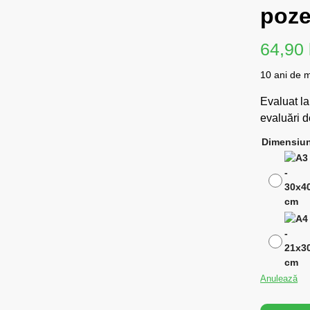
poze
64,90
10 ani de 
Evaluat l
evaluări de
Dimensiun
Anulează