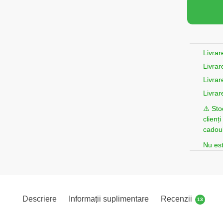
Livrar
Livrar
Livrar
Livrar
⚠️ Sto
clienț
cadoul
Nu est
Descriere
Informații suplimentare
Recenzii
13