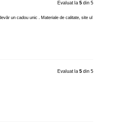
Evaluat la
5
din 5
văr un cadou unic . Materiale de calitate, site ul
Evaluat la
5
din 5