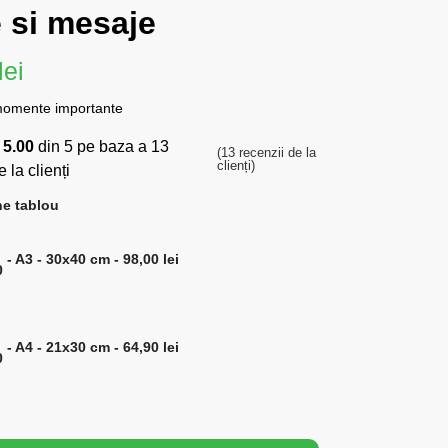
 si mesaje
lei
momente importante
a
5.00
din 5 pe baza a
13
(
13
recenzii de la
clienți)
 la clienți
e tablou
-
A3 - 30x40 cm
-
98,00
lei
-
A4 - 21x30 cm
-
64,90
lei