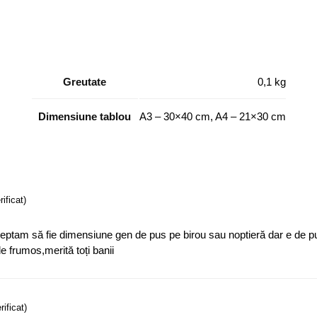
Greutate
0,1 kg
Dimensiune tablou
A3 – 30×40 cm, A4 – 21×30 cm
rificat)
ptam să fie dimensiune gen de pus pe birou sau noptieră dar e de p
 frumos,merită toți banii
rificat)