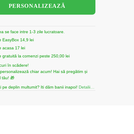
PERSONALIZEAZĂ
ea se face intre 1-3 zile lucratoare.
e EasyBox 14,9 lei
e acasa 17 lei
e gratuită la comenzi peste 250,00 lei
curi în scădere!
i personalizează chiar acum! Hai să pregătim și
 tău! 🎁
i pe deplin multumit? Iti dăm banii inapoi!
Detalii…