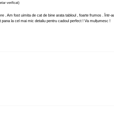
etar verificat)
 Am fost uimita de cat de bine arata tabloul , foarte frumos . Într-ade
ndit pana la cel mai mic detaliu pentru cadoul perfect ! Va mulțumesc !