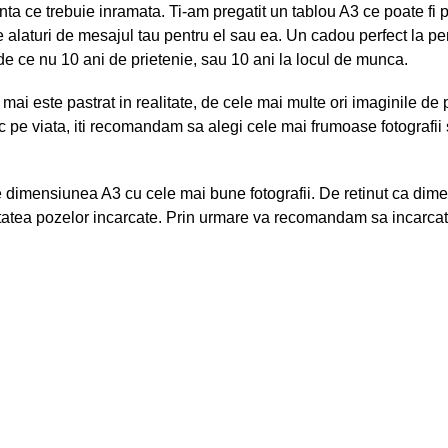
ta ce trebuie inramata. Ti-am pregatit un tablou A3 ce poate fi pe
e alaturi de mesajul tau pentru el sau ea. Un cadou perfect la pe
de ce nu 10 ani de prietenie, sau 10 ani la locul de munca.
u mai este pastrat in realitate, de cele mai multe ori imaginile de
c pe viata, iti recomandam sa alegi cele mai frumoase fotografii s
dimensiunea A3 cu cele mai bune fotografii. De retinut ca dimen
litatea pozelor incarcate. Prin urmare va recomandam sa incarcati