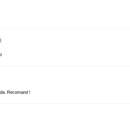
)
b
pida. Recomand !