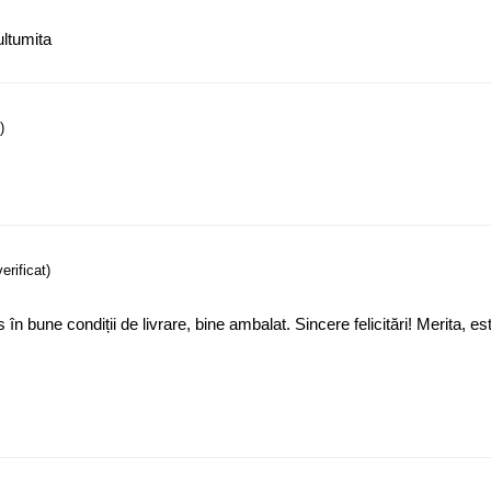
ultumita
)
verificat)
ns în bune condiții de livrare, bine ambalat. Sincere felicitări! Merita, e