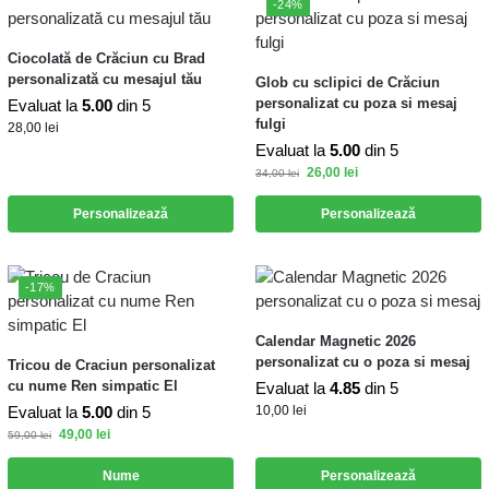
-24%
Ciocolată de Crăciun cu Brad
personalizată cu mesajul tău
Glob cu sclipici de Crăciun
personalizat cu poza si mesaj
Evaluat la
5.00
din 5
fulgi
28,00
lei
Evaluat la
5.00
din 5
26,00
lei
34,00
lei
Personalizează
Personalizează
-17%
Calendar Magnetic 2026
personalizat cu o poza si mesaj
Tricou de Craciun personalizat
cu nume Ren simpatic El
Evaluat la
4.85
din 5
Evaluat la
5.00
din 5
10,00
lei
49,00
lei
59,00
lei
Nume
Personalizează