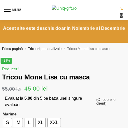
MENU
0
Acest site este deschis doar in Noiembrie si Decembrie
Prima pagină
Tricouri personalizate
Tricou Mona Lisa cu masca
/
/
-18%
Reduceri!
Tricou Mona Lisa cu masca
45,00
lei
55,00
lei
Evaluat la
5.00
din 5 pe baza unei singure
(O recenzie
client)
evaluări
Marime
S
M
L
XL
XXL