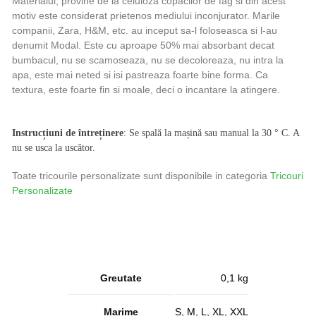
Materialul, provine de la celuloza copacilor de fag si din acest
motiv este considerat prietenos mediului inconjurator. Marile
companii, Zara, H&M, etc. au inceput sa-l foloseasca si l-au
denumit Modal. Este cu aproape 50% mai absorbant decat
bumbacul, nu se scamoseaza, nu se decoloreaza, nu intra la
apa, este mai neted si isi pastreaza foarte bine forma. Ca
textura, este foarte fin si moale, deci o incantare la atingere.
Instrucțiuni de întreținere
: Se spală la mașină sau manual la 30 ° C. A
nu se usca la uscător.
Toate tricourile personalizate sunt disponibile in categoria
Tricouri
Personalizate
Greutate
0,1 kg
Marime
S, M, L, XL, XXL