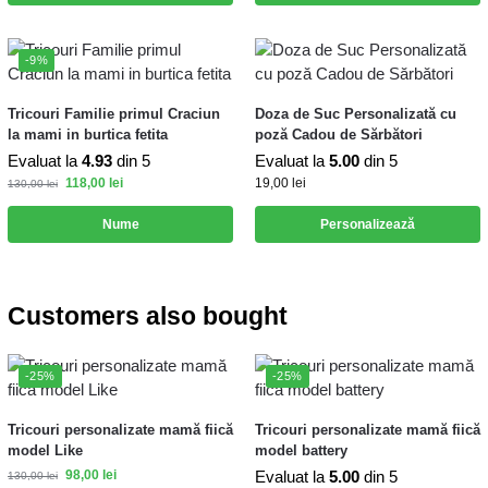
-9%
Tricouri Familie primul Craciun
Doza de Suc Personalizată cu
la mami in burtica fetita
poză Cadou de Sărbători
Evaluat la
4.93
din 5
Evaluat la
5.00
din 5
118,00
lei
19,00
lei
130,00
lei
Nume
Personalizează
Customers also bought
-25%
-25%
Tricouri personalizate mamă fiică
Tricouri personalizate mamă fiică
model Like
model battery
98,00
lei
Evaluat la
5.00
din 5
130,00
lei