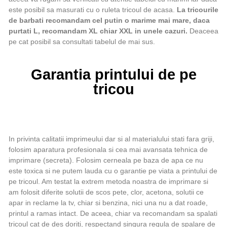
este posibil sa masurati cu o ruleta tricoul de acasa.
La tricourile
de barbati recomandam cel putin o marime mai mare, daca
purtati L, recomandam XL chiar XXL in unele cazuri.
Deaceea
pe cat posibil sa consultati tabelul de mai sus.
Garantia printului de pe
tricou
In privinta calitatii imprimeului dar si al materialului stati fara griji,
folosim aparatura profesionala si cea mai avansata tehnica de
imprimare (secreta). Folosim cerneala pe baza de apa ce nu
este toxica si ne putem lauda cu o garantie pe viata a printului de
pe tricoul. Am testat la extrem metoda noastra de imprimare si
am folosit diferite solutii de scos pete, clor, acetona, solutii ce
apar in reclame la tv, chiar si benzina, nici una nu a dat roade,
printul a ramas intact. De aceea, chiar va recomandam sa spalati
tricoul cat de des doriti, respectand singura regula de spalare de