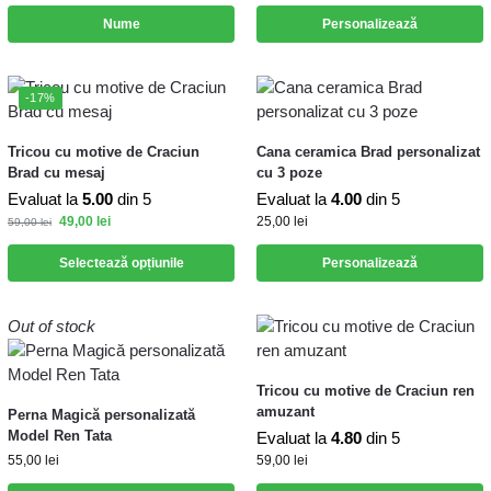
Nume
Personalizează
-17%
Tricou cu motive de Craciun
Cana ceramica Brad personalizat
Brad cu mesaj
cu 3 poze
Evaluat la
5.00
din 5
Evaluat la
4.00
din 5
49,00
lei
25,00
lei
59,00
lei
Selectează opțiunile
Personalizează
Out of stock
Tricou cu motive de Craciun ren
amuzant
Perna Magică personalizată
Model Ren Tata
Evaluat la
4.80
din 5
55,00
lei
59,00
lei