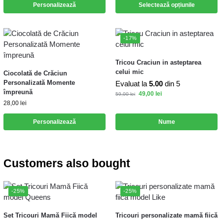
Personalizează
Selectează opțiunile
-17%
Tricou Craciun in asteptarea
celui mic
Ciocolată de Crăciun
Personalizată Momente
Evaluat la
5.00
din 5
împreună
49,00
lei
59,00
lei
28,00
lei
Personalizează
Nume
Customers also bought
-25%
-25%
Set Tricouri Mamă Fiică model
Tricouri personalizate mamă fiică