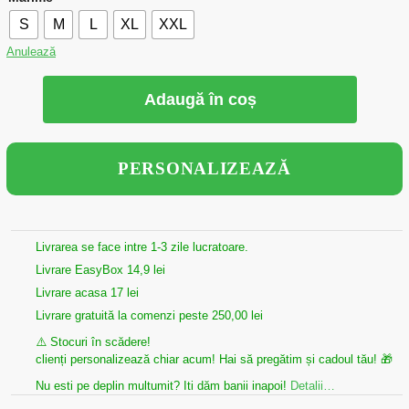
S
M
L
XL
XXL
Anulează
Adaugă în coș
PERSONALIZEAZĂ
Livrarea se face intre 1-3 zile lucratoare.
Livrare EasyBox 14,9 lei
Livrare acasa 17 lei
Livrare gratuită la comenzi peste 250,00 lei
⚠️ Stocuri în scădere!
clienți personalizează chiar acum! Hai să pregătim și cadoul tău! 🎁
Nu esti pe deplin multumit? Iti dăm banii inapoi!
Detalii…