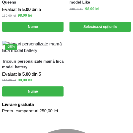
Queens
model Like
Evaluat la
5.00
din 5
98,00
lei
130,00
lei
98,00
lei
130,00
lei
Nume
Selectează opțiunile
-25%
Tricouri personalizate mamă fiică
model battery
Evaluat la
5.00
din 5
98,00
lei
130,00
lei
Nume
Livrare gratuita
Pentru cumparaturi 250,00 lei