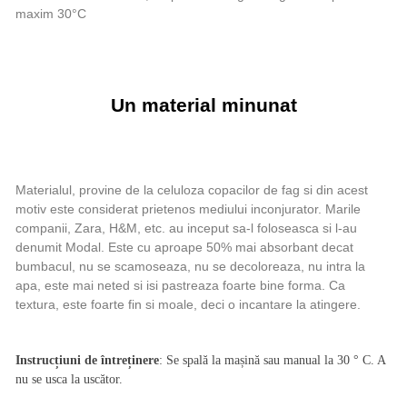
maxim 30°C
Un material minunat
Materialul, provine de la celuloza copacilor de fag si din acest
motiv este considerat prietenos mediului inconjurator. Marile
companii, Zara, H&M, etc. au inceput sa-l foloseasca si l-au
denumit Modal. Este cu aproape 50% mai absorbant decat
bumbacul, nu se scamoseaza, nu se decoloreaza, nu intra la
apa, este mai neted si isi pastreaza foarte bine forma. Ca
textura, este foarte fin si moale, deci o incantare la atingere.
Instrucțiuni de întreținere
: Se spală la mașină sau manual la 30 ° C. A
nu se usca la uscător.