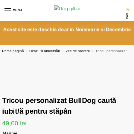
MENU
0
Acest site este deschis doar in Noiembrie si Decembrie
Prima pagină
Ocazii și aniversări
Zile de naștere
Tricou personalizat BullDog caută iubit/ă pentru stăpân
/
/
/
Tricou personalizat BullDog caută
iubit/ă pentru stăpân
49,00
lei
Marime