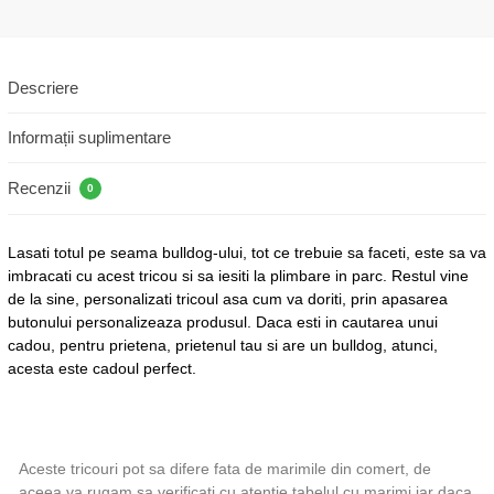
Descriere
Informații suplimentare
Recenzii
0
Lasati totul pe seama bulldog-ului, tot ce trebuie sa faceti, este sa va
imbracati cu acest tricou si sa iesiti la plimbare in parc. Restul vine
de la sine, personalizati tricoul asa cum va doriti, prin apasarea
butonului personalizeaza produsul. Daca esti in cautarea unui
cadou, pentru prietena, prietenul tau si are un bulldog, atunci,
acesta este cadoul perfect.
Aceste tricouri pot sa difere fata de marimile din comert, de
aceea va rugam sa verificati cu atentie tabelul cu marimi iar daca