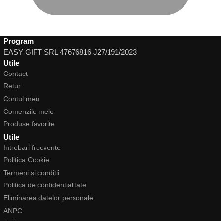
Program
EASY GIFT SRL 47676816 J27/191/2023
Utile
Contact
Retur
Contul meu
Comenzile mele
Produse favorite
Utile
Intrebari frecvente
Politica Cookie
Termeni si conditii
Politica de confidentialitate
Eliminarea datelor personale
ANPC