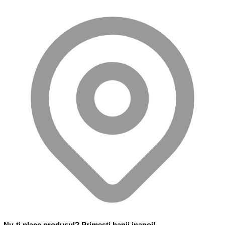
Nu-ti place produsul? Primesti banii inapoi!