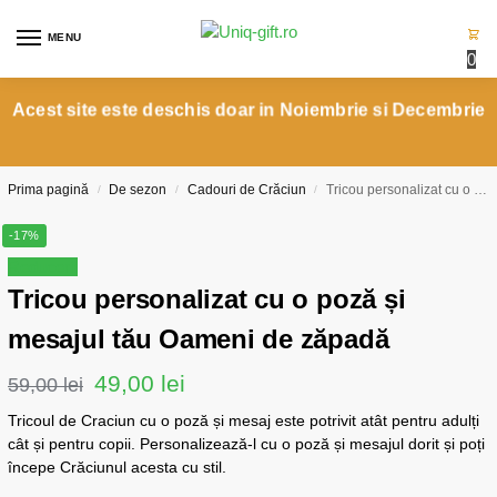
MENU
0
Acest site este deschis doar in Noiembrie si Decembrie
Prima pagină
De sezon
Cadouri de Crăciun
Tricou personalizat cu o poză și mesajul tău Oameni de zăpadă
/
/
/
-17%
Reduceri!
Tricou personalizat cu o poză și
mesajul tău Oameni de zăpadă
49,00
lei
59,00
lei
Tricoul de Craciun cu o poză și mesaj este potrivit atât pentru adulți
cât și pentru copii. Personalizează-l cu o poză și mesajul dorit și poți
începe Crăciunul acesta cu stil.