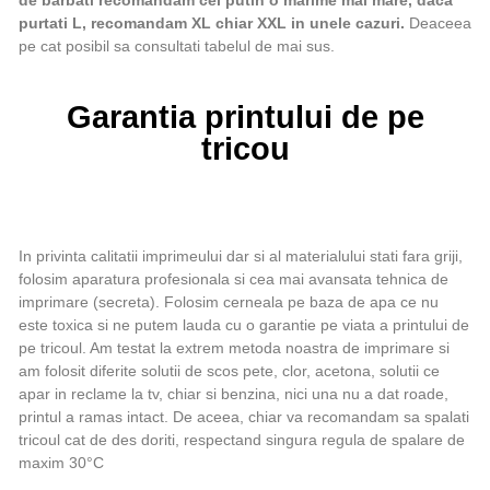
de barbati recomandam cel putin o marime mai mare, daca
purtati L, recomandam XL chiar XXL in unele cazuri.
Deaceea
pe cat posibil sa consultati tabelul de mai sus.
Garantia printului de pe
tricou
In privinta calitatii imprimeului dar si al materialului stati fara griji,
folosim aparatura profesionala si cea mai avansata tehnica de
imprimare (secreta). Folosim cerneala pe baza de apa ce nu
este toxica si ne putem lauda cu o garantie pe viata a printului de
pe tricoul. Am testat la extrem metoda noastra de imprimare si
am folosit diferite solutii de scos pete, clor, acetona, solutii ce
apar in reclame la tv, chiar si benzina, nici una nu a dat roade,
printul a ramas intact. De aceea, chiar va recomandam sa spalati
tricoul cat de des doriti, respectand singura regula de spalare de
maxim 30°C