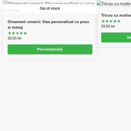
Out of stock
Tricou cu motiv
Ornament ceramic Stea personalizat cu poza
59,00
lei
si mesaj
Se
30,00
lei
Personalizează