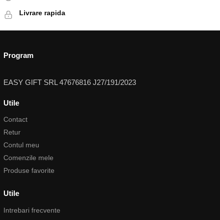
Livrare rapida
Program
EASY GIFT SRL 47676816 J27/191/2023
Utile
Contact
Retur
Contul meu
Comenzile mele
Produse favorite
Utile
Intrebari frecvente