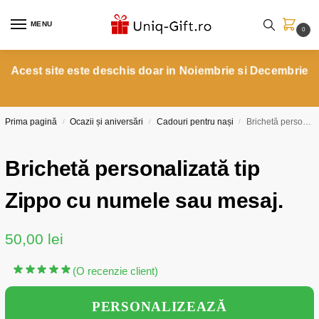
MENU
0
Acest site este deschis doar in Noiembrie si Decembrie
Prima pagină
Ocazii și aniversări
Cadouri pentru nași
Brichetă personalizată tip Zippo cu numele sau mesaj.
/
/
/
Brichetă personalizată tip
Zippo cu numele sau mesaj.
50,00
lei
(O recenzie client)
PERSONALIZEAZĂ