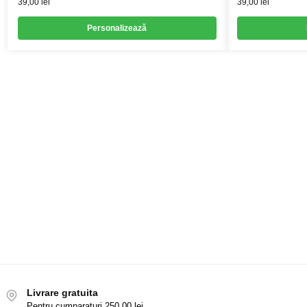
39,00
lei
39,00
lei
Personalizează
Livrare gratuita
Pentru cumparaturi 250,00 lei