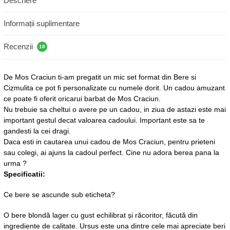
Descriere
Informații suplimentare
Recenzii
18
De Mos Craciun ti-am pregatit un mic set format din Bere si
Cizmulita ce pot fi personalizate cu numele dorit. Un cadou amuzant
ce poate fi oferit oricarui barbat de Mos Craciun.
Nu trebuie sa cheltui o avere pe un cadou, in ziua de astazi este mai
important gestul decat valoarea cadoului. Important este sa te
gandesti la cei dragi.
Daca esti in cautarea unui cadou de Mos Craciun, pentru prieteni
sau colegi, ai ajuns la cadoul perfect. Cine nu adora berea pana la
urma ?
Specificatii:
Ce bere se ascunde sub eticheta?
O bere blondă lager cu gust echilibrat și răcoritor, făcută din
ingrediente de calitate. Ursus este una dintre cele mai apreciate beri