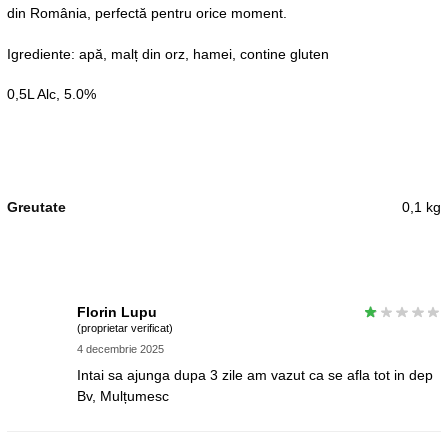
din România, perfectă pentru orice moment.
Igrediente: apă, malț din orz, hamei, contine gluten
0,5L Alc, 5.0%
Greutate
0,1 kg
Florin Lupu
(proprietar verificat)
4 decembrie 2025
Intai sa ajunga dupa 3 zile am vazut ca se afla tot in dep
Bv, Mulțumesc