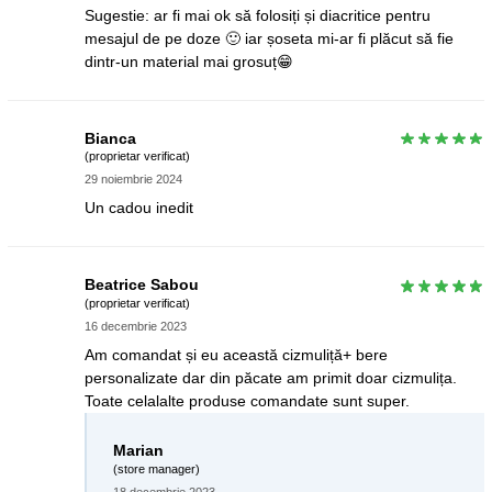
Sugestie: ar fi mai ok să folosiți și diacritice pentru
mesajul de pe doze 🙂 iar șoseta mi-ar fi plăcut să fie
dintr-un material mai grosuț😁
Bianca
(proprietar verificat)
29 noiembrie 2024
Un cadou inedit
Beatrice Sabou
(proprietar verificat)
16 decembrie 2023
Am comandat și eu această cizmuliță+ bere
personalizate dar din păcate am primit doar cizmulița.
Toate celalalte produse comandate sunt super.
Marian
(store manager)
18 decembrie 2023