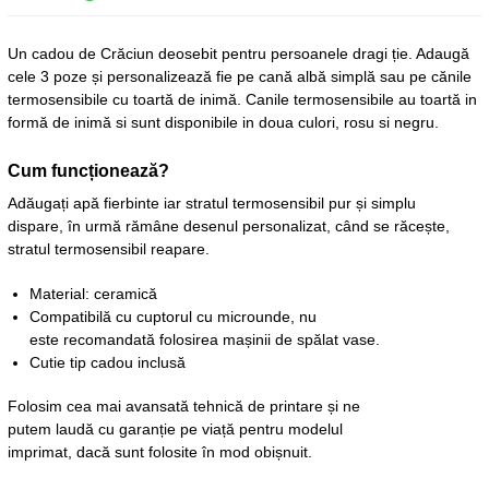
Un cadou de Crăciun deosebit pentru persoanele dragi ție. Adaugă
cele 3 poze și personalizează fie pe cană albă simplă sau pe cănile
termosensibile cu toartă de inimă. Canile termosensibile au toartă in
formă de inimă si sunt disponibile in doua culori, rosu si negru.
Cum
funcționează
?
Adăugați apă fierbinte iar stratul termosensibil pur și simplu
dispare, în urmă rămâne desenul personalizat, când se răcește,
stratul termosensibil reapare.
Material:
ceramică
Compatibilă
cu cuptorul cu microunde, nu
este
recomandată
folosirea
mașinii
de
spălat
vase.
Cutie
tip
cadou
inclusă
Folosim cea mai avansată tehnică de printare și ne
putem laudă cu garanție pe viață pentru modelul
imprimat, dacă sunt folosite în mod obișnuit.