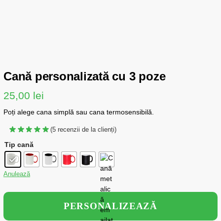
Cană personalizată cu 3 poze
25,00
lei
Poți
alege
cana
simplă
sau
cana
termosensibil
ă
.
(
5
recenzii de la clienți)
Tip cană
Anulează
PERSONALIZEAZĂ