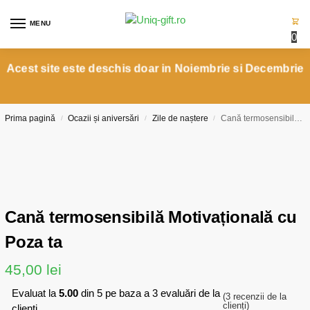
MENU
0
Acest site este deschis doar in Noiembrie si Decembrie
Prima pagină
Ocazii și aniversări
Zile de naștere
Cană termosensibilă Motivațională cu Poza ta
/
/
/
Cană termosensibilă Motivațională cu
Poza ta
45,00
lei
Evaluat la
5.00
din 5 pe baza a
3
evaluări de la
(
3
recenzii de la
clienți)
clienți