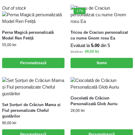
Out of stock
-17%
Perna Magică personalizată
Tricou de Craciun personalizat
Model Ren Fetiță
cu nume Gnom rosu Ea
55,00
lei
Evaluat la
5.00
din 5
49,00
lei
59,00
lei
Personalizează
Nume
Ciocolată de Crăciun
Personalizată Glob Auriu
Set Șorțuri de Crăciun Mama și
Fiul personalizate Cheful
28,00
lei
gustărilor
90,00
lei
Personalizează
Personalizează