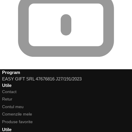
Program
EASY GIFT SRL 47676816 J27/191/2023
Utile
Contact
Retur
Contul meu
Comenzile mele
Produse favorite
Utile