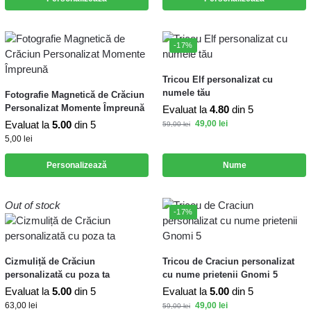
-17%
Tricou Elf personalizat cu
numele tău
Fotografie Magnetică de Crăciun
Personalizat Momente Împreună
Evaluat la
4.80
din 5
Evaluat la
5.00
din 5
49,00
lei
59,00
lei
5,00
lei
Personalizează
Nume
Out of stock
-17%
Cizmuliță de Crăciun
Tricou de Craciun personalizat
personalizată cu poza ta
cu nume prietenii Gnomi 5
Evaluat la
5.00
din 5
Evaluat la
5.00
din 5
63,00
lei
49,00
lei
59,00
lei