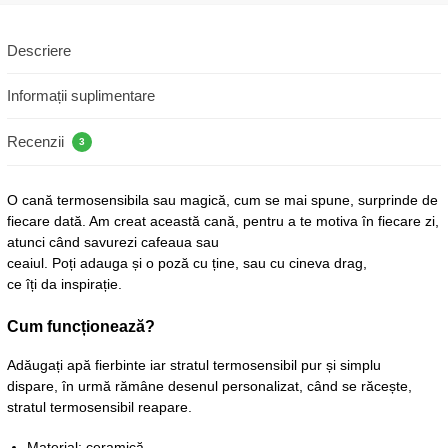
Descriere
Informații suplimentare
Recenzii
3
O cană termosensibila sau magică, cum se mai spune, surprinde de
fiecare dată. Am creat această cană, pentru a te motiva în fiecare zi,
atunci când savurezi cafeaua sau
ceaiul. Poți adauga și o poză cu ține, sau cu cineva drag,
ce îți da inspirație.
Cum
funcționează
?
Adăugați apă fierbinte iar stratul termosensibil pur și simplu
dispare, în urmă rămâne desenul personalizat, când se răcește,
stratul termosensibil reapare.
Material:
ceramică