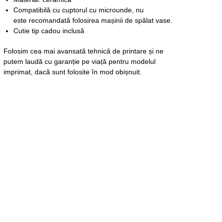
Compatibilă
cu cuptorul cu microunde, nu
este
recomandată
folosirea
mașinii
de
spălat
vase.
Cutie
tip
cadou
inclusă
Folosim cea mai avansată tehnică de printare și ne
putem laudă cu garanție pe viață pentru modelul
imprimat, dacă sunt folosite în mod obișnuit.