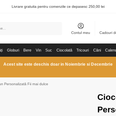
Livrare gratuita pentru comenzile ce depasesc 250,00 lei
Caută
Contul meu
Cadouri d
ți
Globuri
Bere
Vin
Suc
Ciocolată
Tricouri
Căni
Calen
Acest site este deschis doar in Noiembrie si Decembrie
un Personalizată Fii mai dulce
Cioc
Pers