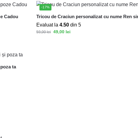
-17%
ze Cadou
Tricou de Craciun personalizat cu nume Ren si
Evaluat la
4.50
din 5
49,00
lei
59,00
lei
 poza ta