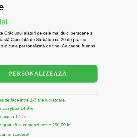
e
lei
e Crăciunul alături de cele mai dulci persoane și
eastă Ciocolată de Sărbători cu 20 de praline
tr-o cutie personalizată de tine. Ce cadou frumos
!
PERSONALIZEAZĂ
ea se face intre 1-3 zile lucratoare.
e EasyBox 14,9 lei
e acasa 17 lei
e gratuită la comenzi peste 250,00 lei
curi în scădere!