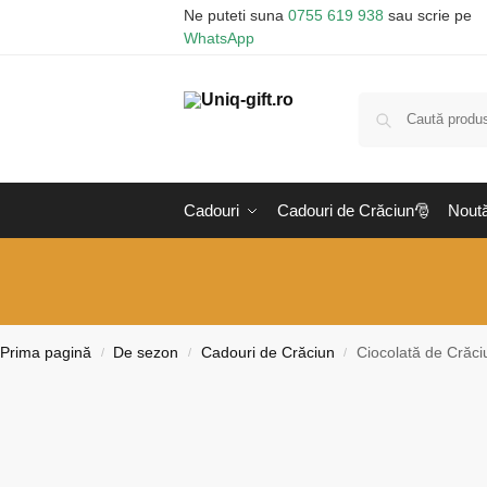
Ne puteti suna
0755 619 938
sau scrie pe
WhatsApp
Cadouri
Cadouri de Crăciun🎅
Noută
Prima pagină
De sezon
Cadouri de Crăciun
Ciocolată de Crăci
/
/
/