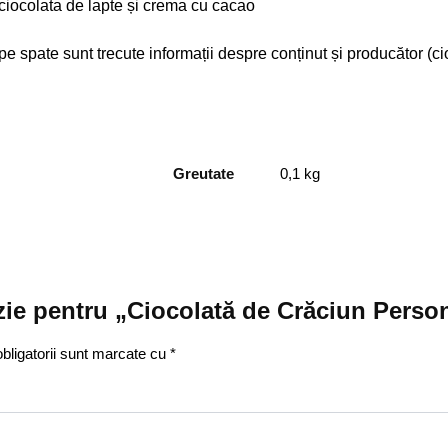
 ciocolata de lapte și crema cu cacao
pe spate sunt trecute informații despre conținut și producător (c
Greutate
0,1 kg
nzie pentru „Ciocolată de Crăciun Person
bligatorii sunt marcate cu
*