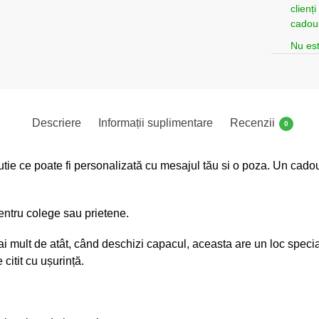
clienț
cadoul
Nu est
Descriere
Informații suplimentare
Recenzii
0
cutie ce poate fi personalizată cu mesajul tău si o poza. Un cad
entru colege sau prietene.
ai mult de atât, când deschizi capacul, aceasta are un loc specia
itit cu ușurință.