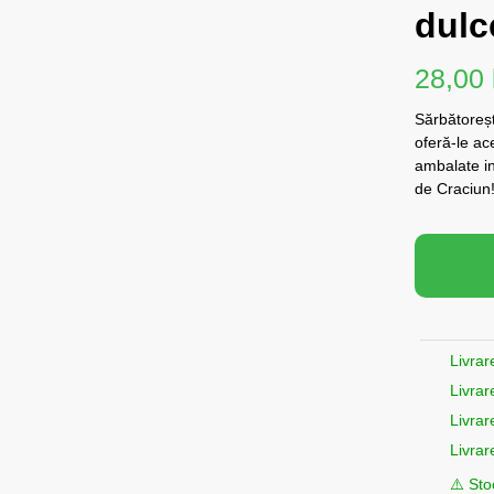
dulc
28,00
Sărbătoreșt
oferă-le ac
ambalate in
de Craciun
Livrar
Livrar
Livrar
Livrar
⚠️ Sto