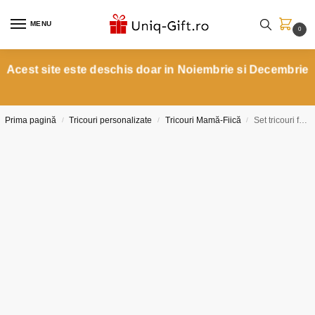
MENU
0
Acest site este deschis doar in Noiembrie si Decembrie
Prima pagină
Tricouri personalizate
Tricouri Mamă-Fiică
Set tricouri familie tăierea moțului băiețel 1 an cu poza ta
/
/
/