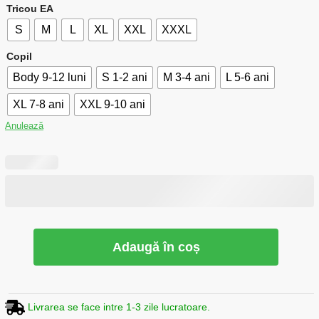
Tricou EA
S
M
L
XL
XXL
XXXL
Copil
Body 9-12 luni
S 1-2 ani
M 3-4 ani
L 5-6 ani
XL 7-8 ani
XXL 9-10 ani
Anulează
Adaugă în coș
Livrarea se face intre 1-3 zile lucratoare.