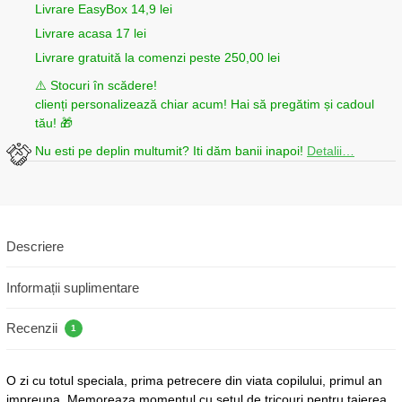
Livrare EasyBox 14,9 lei
Livrare acasa 17 lei
Livrare gratuită la comenzi peste 250,00 lei
⚠️ Stocuri în scădere!
clienți personalizează chiar acum! Hai să pregătim și cadoul
tău! 🎁
Nu esti pe deplin multumit? Iti dăm banii inapoi!
Detalii…
Descriere
Informații suplimentare
Recenzii
1
O zi cu totul speciala, prima petrecere din viata copilului, primul an
impreuna. Memoreaza momentul cu setul de tricouri pentru taierea