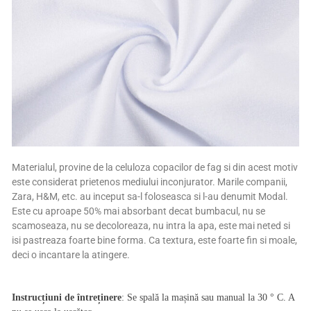
Materialul, provine de la celuloza copacilor de fag si din acest motiv
este considerat prietenos mediului inconjurator. Marile companii,
Zara, H&M, etc. au inceput sa-l foloseasca si l-au denumit Modal.
Este cu aproape 50% mai absorbant decat bumbacul, nu se
scamoseaza, nu se decoloreaza, nu intra la apa, este mai neted si
isi pastreaza foarte bine forma. Ca textura, este foarte fin si moale,
deci o incantare la atingere.
Instrucțiuni de întreținere
: Se spală la mașină sau manual la 30 ° C. A