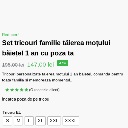
Reduceri!
Set tricouri familie tăierea moțului
băiețel 1 an cu poza ta
147,00
lei
-25%
195,00
lei
Tricouri personalizate taierea motului 1 an băiețel, comanda pentru
toata familia si memoreaza momentul..
(O recenzie client)
Incarca poza de pe tricou
Tricou EL
S
M
L
XL
XXL
XXXL