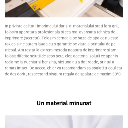
In privinta calitatii imprimeului dar si al materialului stati fara griji,
folosim aparatura profesionala si cea mai avansata tehnica de
imprimare (secreta). Folosim cerneala pe baza de apa ce nu este
toxica si ne putem lauda cu o garantie pe viata a printului de pe
tricoul. Am testat la extrem metoda noastra de imprimare si am
folosit diferite solutii de scos pete, clor, acetona, solutii ce apar in
reclame la tv, chiar si benzina, nici una nu a dat roade, printul a
ramas intact. De aceea, chiar va recomandam sa spalati tricoul cat
de des doriti, respectand singura regula de spalare de maxim 30°C
Un material minunat