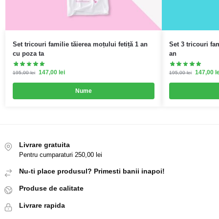
Set tricouri familie tăierea moțului fetiță 1 an
Set 3 tricouri fa
cu poza ta
an
147,00
lei
147,00
l
195,00
lei
195,00
lei
Nume
Livrare gratuita
Pentru cumparaturi 250,00 lei
Nu-ti place produsul? Primesti banii inapoi!
Produse de calitate
Livrare rapida