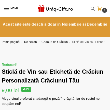
MENU
0
Acest site este deschis doar in Noiembrie si Decembrie
Prima pagină
De sezon
Cadouri de Crăciun
Sticlă de Vin sau Etichetă de Crăciun Personalizată Crăciunul Tău
/
/
/
Reduceri!
Sticlă de Vin sau Etichetă de Crăciun
Personalizată Crăciunul Tău
9,00
lei
-10%
Alege vinul preferat și adaugă o poză îndrăgită, iar de restul ne
ocupăm noi!