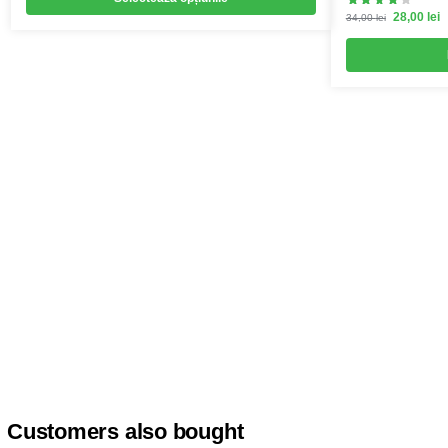
28,00
lei
34,00
lei
Customers also bought