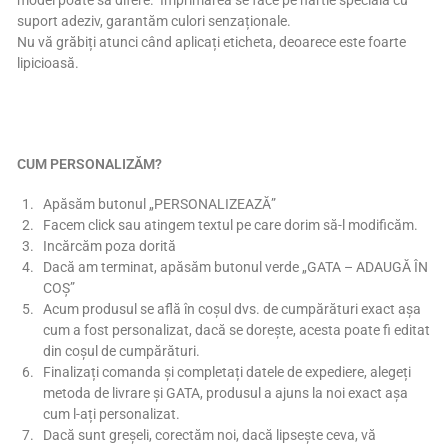
model poate să difere. Imprimarea se face pe hârtie specială cu
suport adeziv, garantăm culori senzaționale.
Nu vă grăbiți atunci când aplicați eticheta, deoarece este foarte
lipicioasă.
CUM PERSONALIZĂM?
Apăsăm butonul „PERSONALIZEAZĂ”
Facem click sau atingem textul pe care dorim să-l modificăm.
Incărcăm poza dorită
Dacă am terminat, apăsăm butonul verde „GATA – ADAUGĂ ÎN
COȘ”
Acum produsul se află în coșul dvs. de cumpărături exact așa
cum a fost personalizat, dacă se dorește, acesta poate fi editat
din coșul de cumpărături.
Finalizați comanda și completați datele de expediere, alegeți
metoda de livrare și GATA, produsul a ajuns la noi exact așa
cum l-ați personalizat.
Dacă sunt greșeli, corectăm noi, dacă lipsește ceva, vă