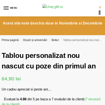
MENU
0
Acest site este deschis doar in Noiembrie si Decembrie
Prima pagină
Ocazii și aniversări
Botez
Tablou personalizat nou nascut cu poze din primul an
/
/
/
Tablou personalizat nou
nascut cu poze din primul an
64,90
lei
Un cadou apreciat si peste ani…
Evaluat la
4.86
din 5 pe baza a
7
evaluări de la clienți
(
7
recenzii
de la clienți)