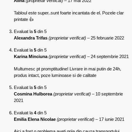
Alina
(proprietar verificat)
–
17 mai 2022
Tabloul este super..sunt foarte incantata de el. Pozele clar
printate 👍
Evaluat la
5
din 5
Alexandra Trifas
(proprietar verificat)
–
25 februarie 2022
Evaluat la
5
din 5
Karina Minciuna
(proprietar verificat)
–
24 septembrie 2021
Multumesc pt promptitudine! Livrare in mai putin de 24h,
produs intact, poze luminoase si de calitate
Evaluat la
5
din 5
Cosmina Hulborea
(proprietar verificat)
–
10 septembrie
2021
Evaluat la
4
din 5
Emilia Elena Nicolae
(proprietar verificat)
–
17 iunie 2021
Aici a fost o problema,aveti grija din cauza transportului