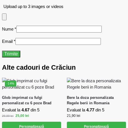
Upload up to 3 images or videos
Nume
*
Email
*
Alte cadouri de Crăciun
-14%
Glob imprimat cu fulgi
Bere la doza personalizata
personalizat cu 6 poze Brad
Regele berii in Romania
Evaluat la
4.67
din 5
Evaluat la
4.77
din 5
25,00
lei
21,90
lei
29,00
lei
Personalizează
Personalizează