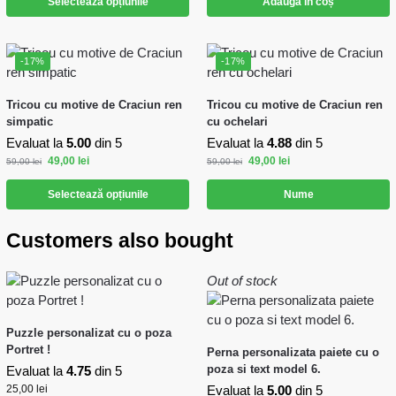
Selectează opțiunile
Adaugă în coș
-17%
-17%
Tricou cu motive de Craciun ren
Tricou cu motive de Craciun ren
simpatic
cu ochelari
Evaluat la
5.00
din 5
Evaluat la
4.88
din 5
49,00
lei
49,00
lei
59,00
lei
59,00
lei
Selectează opțiunile
Nume
Customers also bought
Out of stock
Puzzle personalizat cu o poza
Portret !
Perna personalizata paiete cu o
poza si text model 6.
Evaluat la
4.75
din 5
25,00
lei
Evaluat la
5.00
din 5