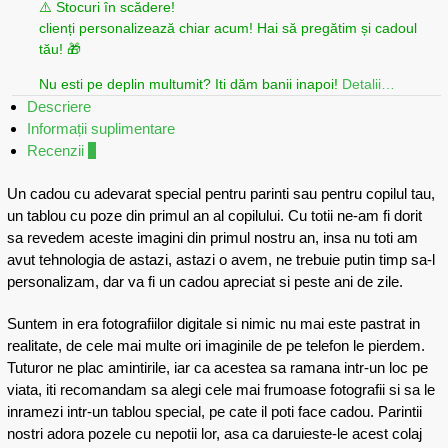
⚠️ Stocuri în scădere!
clienți personalizează chiar acum! Hai să pregătim și cadoul
tău! 🎁
Nu esti pe deplin multumit? Iti dăm banii inapoi!
Detalii…
Descriere
Informații suplimentare
Recenzii
7
Un cadou cu adevarat special pentru parinti sau pentru copilul tau,
un tablou cu poze din primul an al copilului. Cu totii ne-am fi dorit
sa revedem aceste imagini din primul nostru an, insa nu toti am
avut tehnologia de astazi, astazi o avem, ne trebuie putin timp sa-l
personalizam, dar va fi un cadou apreciat si peste ani de zile.
Suntem in era fotografiilor digitale si nimic nu mai este pastrat in
realitate, de cele mai multe ori imaginile de pe telefon le pierdem.
Tuturor ne plac amintirile, iar ca acestea sa ramana intr-un loc pe
viata, iti recomandam sa alegi cele mai frumoase fotografii si sa le
inramezi intr-un tablou special, pe cate il poti face cadou. Parintii
nostri adora pozele cu nepotii lor, asa ca daruieste-le acest colaj