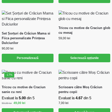
Tricou cu motive de Craciun glob
cu mesaj
Set Șorțuri de Crăciun Mama si
Fiica personalizate Prințesa
59,00
lei
Dulciurilor
90,00
lei
Personalizează
Selectează opțiunile
-17%
Tricou cu motive de Craciun
Scrisoare către Moș Crăciun
sanie cu reni
pentru copii
Evaluat la
5.00
din 5
Evaluat la
4.67
din 5
49,00
lei
7,00
lei
59,00
lei