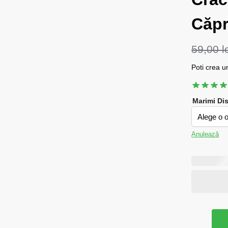
Căpr
59,00
l
Poti crea un
Marimi Di
Anulează