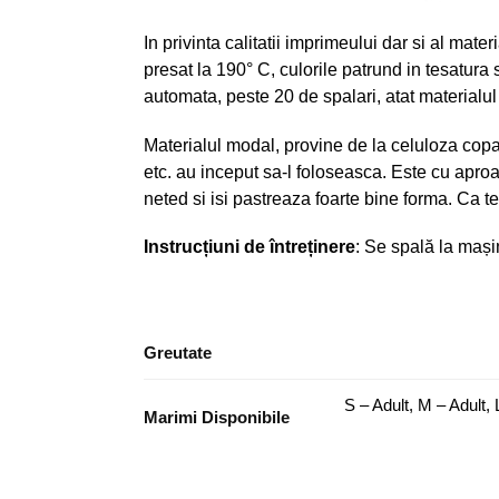
In privinta calitatii imprimeului dar si al mat
presat la 190° C, culorile patrund in tesatura 
automata, peste 20 de spalari, atat materialul
Materialul modal, provine de la celuloza copa
etc. au inceput sa-l foloseasca. Este cu ap
neted si isi pastreaza foarte bine forma. Ca te
Instrucțiuni de întreținere
: Se spală la mași
Greutate
S – Adult, M – Adult, 
Marimi Disponibile