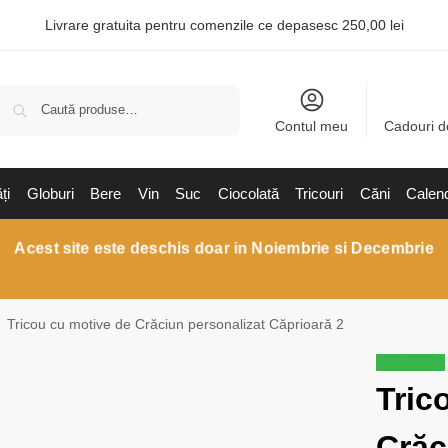
Livrare gratuita pentru comenzile ce depasesc 250,00 lei
Caută
Contul meu
Cadouri d
ți
Globuri
Bere
Vin
Suc
Ciocolată
Tricouri
Căni
Calen
Acest site este deschis doar in Noiembrie si Decembrie
Tricou cu motive de Crăciun personalizat Căprioară 2
Reduceri!
Tric
Crăc