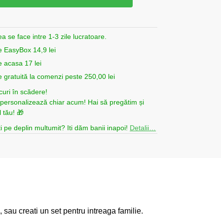
ea se face intre 1-3 zile lucratoare.
e EasyBox 14,9 lei
e acasa 17 lei
e gratuită la comenzi peste 250,00 lei
curi în scădere!
i personalizează chiar acum! Hai să pregătim și
 tău! 🎁
i pe deplin multumit? Iti dăm banii inapoi!
Detalii…
 sau creati un set pentru intreaga familie.