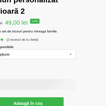
ioară 2
49,00
lei
-17%
ei
 set de tricouri pentru intreaga familie.
(
2
recenzii de la clienți)
sponibile
Adaugă în coș