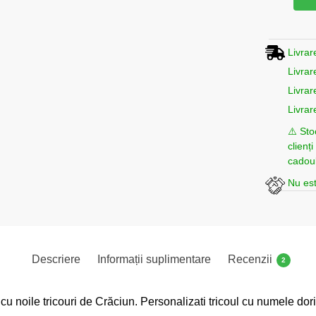
Livrar
Livrar
Livrar
Livrar
⚠️ Sto
clienț
cadoul
Nu est
Descriere
Informații suplimentare
Recenzii
2
u noile tricouri de Crăciun. Personalizati tricoul cu numele dori,