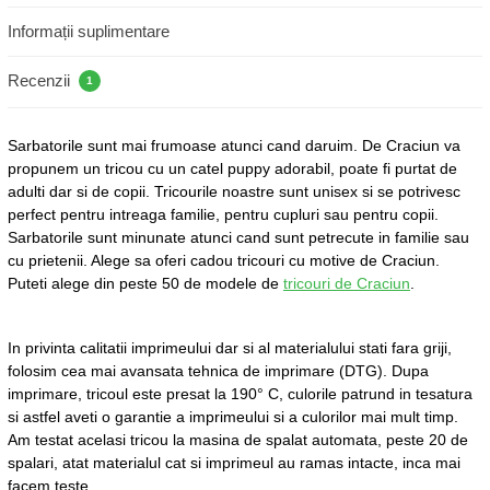
Informații suplimentare
Recenzii
1
Sarbatorile sunt mai frumoase atunci cand daruim. De Craciun va
propunem un tricou cu un catel puppy adorabil, poate fi purtat de
adulti dar si de copii. Tricourile noastre sunt unisex si se potrivesc
perfect pentru intreaga familie, pentru cupluri sau pentru copii.
Sarbatorile sunt minunate atunci cand sunt petrecute in familie sau
cu prietenii. Alege sa oferi cadou tricouri cu motive de Craciun.
Puteti alege din peste 50 de modele de
tricouri de Craciun
.
In privinta calitatii imprimeului dar si al materialului stati fara griji,
folosim cea mai avansata tehnica de imprimare (DTG). Dupa
imprimare, tricoul este presat la 190° C, culorile patrund in tesatura
si astfel aveti o garantie a imprimeului si a culorilor mai mult timp.
Am testat acelasi tricou la masina de spalat automata, peste 20 de
spalari, atat materialul cat si imprimeul au ramas intacte, inca mai
facem teste.