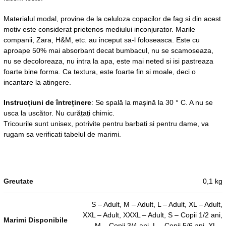
Materialul modal, provine de la celuloza copacilor de fag si din acest
motiv este considerat prietenos mediului inconjurator. Marile
companii, Zara, H&M, etc. au inceput sa-l foloseasca. Este cu
aproape 50% mai absorbant decat bumbacul, nu se scamoseaza,
nu se decoloreaza, nu intra la apa, este mai neted si isi pastreaza
foarte bine forma. Ca textura, este foarte fin si moale, deci o
incantare la atingere.
Instrucțiuni de întreținere
: Se spală la mașină la 30 ° C. A nu se
usca la uscător. Nu curățați chimic.
Tricourile sunt unisex, potrivite pentru barbati si pentru dame, va
rugam sa verificati tabelul de marimi.
Greutate
0,1 kg
S – Adult, M – Adult, L – Adult, XL – Adult,
XXL – Adult, XXXL – Adult, S – Copii 1/2 ani,
Marimi Disponibile
M – Copii 3/4 ani, L – Copii 5/6 ani, XL –