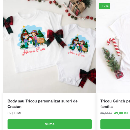
-17%
Body sau Tricou personalizat surori de
Tricou Grinch pe
Craciun
familia
39,00
lei
49,00
lei
59,00
lei
Nume