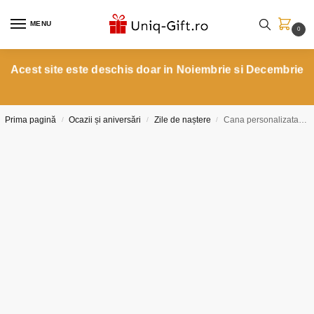
MENU
0
Acest site este deschis doar in Noiembrie si Decembrie
Prima pagină
Ocazii și aniversări
Zile de naștere
Cana personalizata cuplu Bunnies in Love
/
/
/