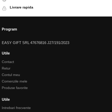
Livrare rapida
Program
EASY GIFT SRL 47676816 J27/191/2023
Utile
Contact
Retur
Contul meu
Comenzile mele
Produse favorite
Utile
Intrebari frecvente