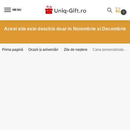
MENU
0
Acest site este deschis doar in Noiembrie si Decembrie
Prima pagină
Ocazii și aniversări
Zile de naștere
Cana personalizata iepuraș roz cu nume
/
/
/