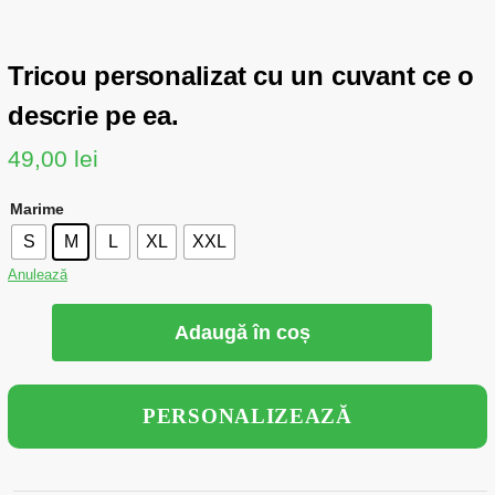
Tricou personalizat cu un cuvant ce o
descrie pe ea.
49,00
lei
Marime
S
M
L
XL
XXL
Anulează
Adaugă în coș
PERSONALIZEAZĂ