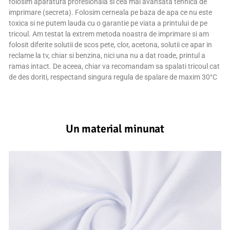
folosim aparatura profesionala si cea mai avansata tehnica de
imprimare (secreta). Folosim cerneala pe baza de apa ce nu este
toxica si ne putem lauda cu o garantie pe viata a printului de pe
tricoul. Am testat la extrem metoda noastra de imprimare si am
folosit diferite solutii de scos pete, clor, acetona, solutii ce apar in
reclame la tv, chiar si benzina, nici una nu a dat roade, printul a
ramas intact. De aceea, chiar va recomandam sa spalati tricoul cat
de des doriti, respectand singura regula de spalare de maxim 30°C
Un material minunat