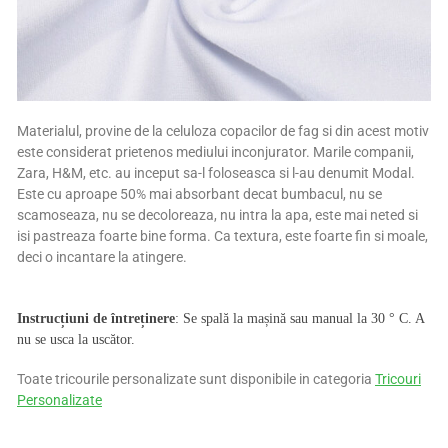
Materialul, provine de la celuloza copacilor de fag si din acest motiv
este considerat prietenos mediului inconjurator. Marile companii,
Zara, H&M, etc. au inceput sa-l foloseasca si l-au denumit Modal.
Este cu aproape 50% mai absorbant decat bumbacul, nu se
scamoseaza, nu se decoloreaza, nu intra la apa, este mai neted si
isi pastreaza foarte bine forma. Ca textura, este foarte fin si moale,
deci o incantare la atingere.
Instrucțiuni de întreținere
: Se spală la mașină sau manual la 30 ° C. A
nu se usca la uscător.
Toate tricourile personalizate sunt disponibile in categoria
Tricouri
Personalizate