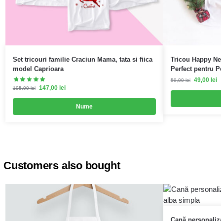
Set tricouri familie Craciun Mama, tata si fiica
Tricou Happy Ne
model Caprioara
Perfect pentru 
49,00
lei
59,00
lei
147,00
lei
195,00
lei
Nume
Customers also bought
Cană personaliza