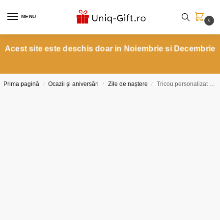
MENU
0
Acest site este deschis doar in Noiembrie si Decembrie
Prima pagină
Ocazii și aniversări
Zile de naștere
Tricou personalizat cu un cuvant ce o descrie pe ea.
/
/
/